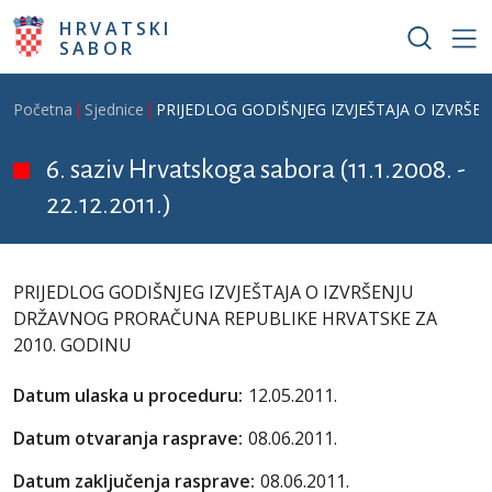
Skoči na glavni sadržaj
HRVATSKI
SABOR
Breadcrumb
Početna
Sjednice
PRIJEDLOG GODIŠNJEG IZVJEŠTAJA O IZVRŠ
6. saziv Hrvatskoga sabora (11.1.2008. -
22.12.2011.)
PRIJEDLOG GODIŠNJEG IZVJEŠTAJA O IZVRŠENJU
DRŽAVNOG PRORAČUNA REPUBLIKE HRVATSKE ZA
2010. GODINU
Datum ulaska u proceduru:
12.05.2011.
Datum otvaranja rasprave:
08.06.2011.
Datum zaključenja rasprave:
08.06.2011.