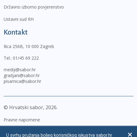
Državno izborno povjerenstvo
Ustavni sud RH
Kontakt
Ilica 256B, 10 000 Zagreb
Tel.:
01/45 69 222
mediji@sabor.hr
gradjani@sabor.hr
pisarnica@sabor.hr
© Hrvatski sabor,
2026
Pravne napomene
Izjava o pristupačnosti
U svrhu pružanja boljeg korisničkog iskustva sabor.hr