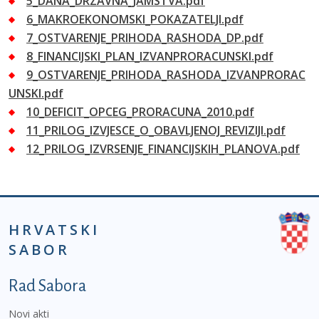
5_DANA_DRZAVNA_JAMSTVA.pdf
6_MAKROEKONOMSKI_POKAZATELJI.pdf
7_OSTVARENJE_PRIHODA_RASHODA_DP.pdf
8_FINANCIJSKI_PLAN_IZVANPRORACUNSKI.pdf
9_OSTVARENJE_PRIHODA_RASHODA_IZVANPRORAC
UNSKI.pdf
10_DEFICIT_OPCEG_PRORACUNA_2010.pdf
11_PRILOG_IZVJESCE_O_OBAVLJENOJ_REVIZIJI.pdf
12_PRILOG_IZVRSENJE_FINANCIJSKIH_PLANOVA.pdf
HRVATSKI
SABOR
Podnožje prvi izbornik
Rad Sabora
Novi akti