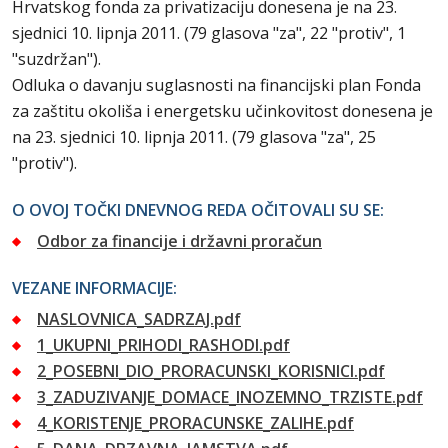
Hrvatskog fonda za privatizaciju donesena je na 23.
sjednici 10. lipnja 2011. (79 glasova "za", 22 "protiv", 1
"suzdržan").
Odluka o davanju suglasnosti na financijski plan Fonda
za zaštitu okoliša i energetsku učinkovitost donesena je
na 23. sjednici 10. lipnja 2011. (79 glasova "za", 25
"protiv").
O OVOJ TOČKI DNEVNOG REDA OČITOVALI SU SE:
Odbor za financije i državni proračun
VEZANE INFORMACIJE:
NASLOVNICA_SADRZAJ.pdf
1_UKUPNI_PRIHODI_RASHODI.pdf
2_POSEBNI_DIO_PRORACUNSKI_KORISNICI.pdf
3_ZADUZIVANJE_DOMACE_INOZEMNO_TRZISTE.pdf
4_KORISTENJE_PRORACUNSKE_ZALIHE.pdf