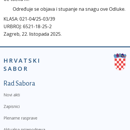
Određuje se objava i stupanje na snagu ove Odluke.
KLASA: 021-04/25-03/39
URBROJ: 6521-18-25-2
Zagreb, 22. listopada 2025.
HRVATSKI
SABOR
Podnožje prvi izbornik
Rad Sabora
Novi akti
Zapisnici
Plenarne rasprave
Aktualna prijepodneva