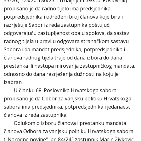
53/20., 123/20. i 86/23. - u daljnjem tekstu: Poslovnik)
propisano je da radno tijelo ima predsjednika,
potpredsjednika i određeni broj članova koje bira i
razrješuje Sabor iz reda zastupnika poštujući
odgovarajuću zastupljenost obaju spolova, da sastav
radnog tijela u pravilu odgovara stranačkom sastavu
Sabora i da mandat predsjednika, potpredsjednika i
članova radnog tijela traje od dana izbora do dana
prestanka ili nastupa mirovanja zastupničkog mandata,
odnosno do dana razrješenja dužnosti na koju je
izabran.
U članku 68. Poslovnika Hrvatskoga sabora
propisano je da Odbor za vanjsku politiku Hrvatskoga
sabora ima predsjednika, potpredsjednika i jedanaest
članova iz reda zastupnika.
Odlukom o izboru članova i prestanku mandata
članova Odbora za vanjsku politiku Hrvatskoga sabora
(„Narodne novine“, br. 84/24.) zastupnik Marin Živković