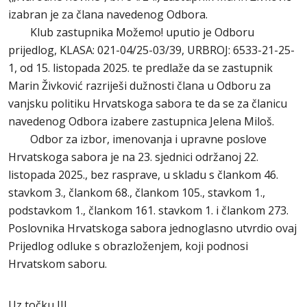
izabran je za člana navedenog Odbora.
Klub zastupnika Možemo! uputio je Odboru
prijedlog, KLASA: 021-04/25-03/39, URBROJ: 6533-21-25-
1, od 15. listopada 2025. te predlaže da se zastupnik
Marin Živković razriješi dužnosti člana u Odboru za
vanjsku politiku Hrvatskoga sabora te da se za članicu
navedenog Odbora izabere zastupnica Jelena Miloš.
Odbor za izbor, imenovanja i upravne poslove
Hrvatskoga sabora je na 23. sjednici održanoj 22.
listopada 2025., bez rasprave, u skladu s člankom 46.
stavkom 3., člankom 68., člankom 105., stavkom 1.,
podstavkom 1., člankom 161. stavkom 1. i člankom 273.
Poslovnika Hrvatskoga sabora jednoglasno utvrdio ovaj
Prijedlog odluke s obrazloženjem, koji podnosi
Hrvatskom saboru.
Uz točku III.