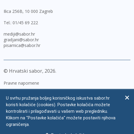
Ilica 256B, 10 000 Zagreb
Tel.:
01/45 69 222
mediji@sabor.hr
gradjani@sabor.hr
pisarnica@sabor.hr
© Hrvatski sabor,
2026
Pravne napomene
Izjava o pristupačnosti
U svrhu pružanja boljeg korisničkog iskustva sabor.hr
Zaštita osobnih podataka
koristi kolačiće (cookies). Postavke kolačića možete
kontrolirati i prilagođavati u vašem web pregledniku.
Impressum
Klikom na "Postavke kolačića" možete postaviti njihova
Česta pitanja
ograničenja.
Kontakti