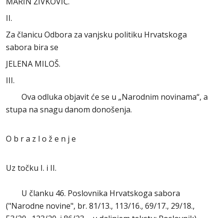
MARIN ŽIVKOVIĆ.
II.
Za članicu Odbora za vanjsku politiku Hrvatskoga
sabora bira se
JELENA MILOŠ.
III.
Ova odluka objavit će se u „Narodnim novinama“, a
stupa na snagu danom donošenja.
O b r a z l o ž e n j e
Uz točku I. i II.
U članku 46. Poslovnika Hrvatskoga sabora
("Narodne novine", br. 81/13., 113/16., 69/17., 29/18.,