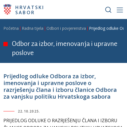
Skoči na glavni sadržaj
HRVATSKI
SABOR
Breadcrumb
Početna
Radna tijela
Odbori i povjerenstva
Prijedlog odluke Odb
Odbor za izbor, imenovanja i upravne
poslove
Prijedlog odluke Odbora za izbor,
imenovanja i upravne poslove o
razrješenju člana i izboru članice Odbora
za vanjsku politiku Hrvatskoga sabora
22.10.2025.
PRIJEDLOG ODLUKE O RAZRJEŠENJU ČLANA I IZBORU