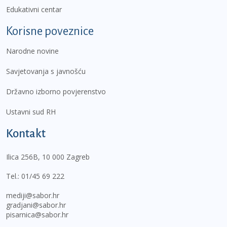
Edukativni centar
Korisne poveznice
Narodne novine
Savjetovanja s javnošću
Državno izborno povjerenstvo
Ustavni sud RH
Kontakt
Ilica 256B, 10 000 Zagreb
Tel.:
01/45 69 222
mediji@sabor.hr
gradjani@sabor.hr
pisarnica@sabor.hr