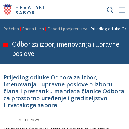
Skoči na glavni sadržaj
HRVATSKI
SABOR
Breadcrumb
Početna
Radna tijela
Odbori i povjerenstva
Prijedlog odluke Odb
Odbor za izbor, imenovanja i upravne
poslove
Prijedlog odluke Odbora za izbor,
imenovanja i upravne poslove o izboru
člana i prestanku mandata članice Odbora
za prostorno uređenje i graditeljstvo
Hrvatskoga sabora
20.11.2025.