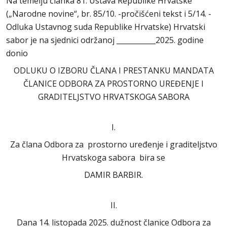
Na temelju članka 81. Ustava Republike Hrvatske
(„Narodne novine“, br. 85/10. -pročišćeni tekst i 5/14. -
Odluka Ustavnog suda Republike Hrvatske) Hrvatski
sabor je na sjednici održanoj ___________2025. godine
donio
ODLUKU O IZBORU ČLANA I PRESTANKU MANDATA
ČLANICE ODBORA ZA PROSTORNO UREĐENJE I
GRADITELJSTVO HRVATSKOGA SABORA
I.
Za člana Odbora za prostorno uređenje i graditeljstvo
Hrvatskoga sabora bira se
DAMIR BARBIR.
II.
Dana 14. listopada 2025. dužnost članice Odbora za