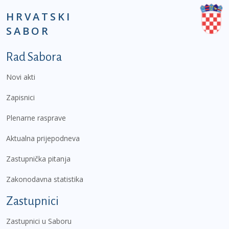
HRVATSKI
SABOR
Podnožje prvi izbornik
Rad Sabora
Novi akti
Zapisnici
Plenarne rasprave
Aktualna prijepodneva
Zastupnička pitanja
Zakonodavna statistika
Zastupnici
Zastupnici u Saboru