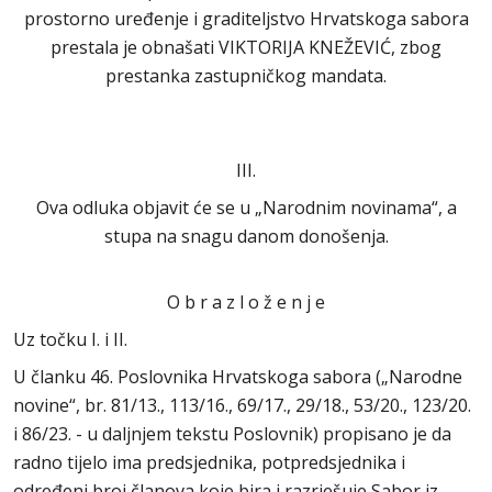
prostorno uređenje i graditeljstvo Hrvatskoga sabora
prestala je obnašati VIKTORIJA KNEŽEVIĆ, zbog
prestanka zastupničkog mandata.
III.
Ova odluka objavit će se u „Narodnim novinama“, a
stupa na snagu danom donošenja.
O b r a z l o ž e n j e
Uz točku I. i II.
U članku 46. Poslovnika Hrvatskoga sabora („Narodne
novine“, br. 81/13., 113/16., 69/17., 29/18., 53/20., 123/20.
i 86/23. - u daljnjem tekstu Poslovnik) propisano je da
radno tijelo ima predsjednika, potpredsjednika i
određeni broj članova koje bira i razrješuje Sabor iz