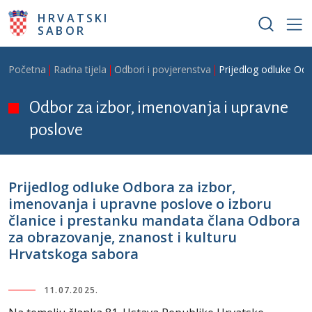
Skoči na glavni sadržaj
HRVATSKI
SABOR
Breadcrumb
Početna
Radna tijela
Odbori i povjerenstva
Prijedlog odluke Odb
Odbor za izbor, imenovanja i upravne
poslove
Prijedlog odluke Odbora za izbor,
imenovanja i upravne poslove o izboru
članice i prestanku mandata člana Odbora
za obrazovanje, znanost i kulturu
Hrvatskoga sabora
11.07.2025.