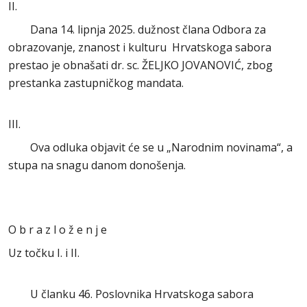
II.
Dana 14. lipnja 2025. dužnost člana Odbora za
obrazovanje, znanost i kulturu Hrvatskoga sabora
prestao je obnašati dr. sc. ŽELJKO JOVANOVIĆ, zbog
prestanka zastupničkog mandata.
III.
Ova odluka objavit će se u „Narodnim novinama“, a
stupa na snagu danom donošenja.
O b r a z l o ž e n j e
Uz točku I. i II.
U članku 46. Poslovnika Hrvatskoga sabora