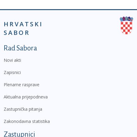
HRVATSKI
SABOR
Podnožje prvi izbornik
Rad Sabora
Novi akti
Zapisnici
Plenarne rasprave
Aktualna prijepodneva
Zastupnička pitanja
Zakonodavna statistika
Zastupnici