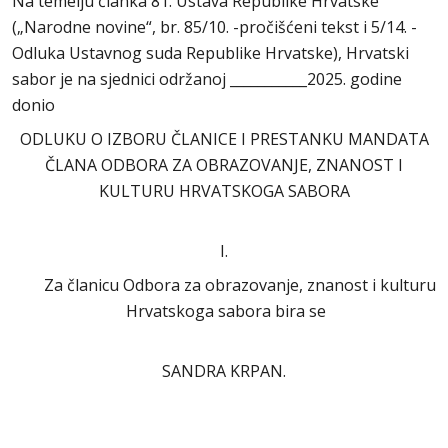
Na temelju članka 81. Ustava Republike Hrvatske
(„Narodne novine“, br. 85/10. -pročišćeni tekst i 5/14. -
Odluka Ustavnog suda Republike Hrvatske), Hrvatski
sabor je na sjednici održanoj ___________2025. godine
donio
ODLUKU O IZBORU ČLANICE I PRESTANKU MANDATA
ČLANA ODBORA ZA OBRAZOVANJE, ZNANOST I
KULTURU HRVATSKOGA SABORA
I.
Za članicu Odbora za obrazovanje, znanost i kulturu
Hrvatskoga sabora bira se
SANDRA KRPAN.