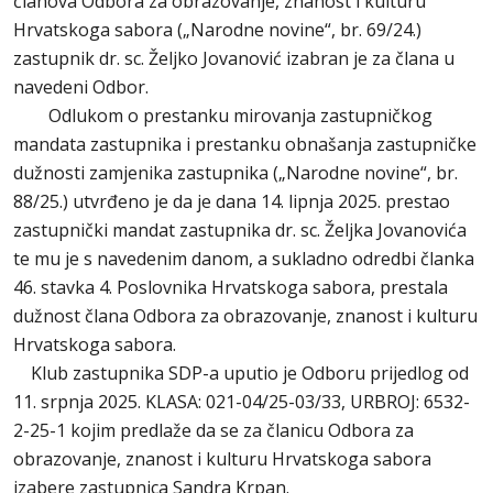
članova Odbora za obrazovanje, znanost i kulturu
Hrvatskoga sabora („Narodne novine“, br. 69/24.)
zastupnik dr. sc. Željko Jovanović izabran je za člana u
navedeni Odbor.
Odlukom o prestanku mirovanja zastupničkog
mandata zastupnika i prestanku obnašanja zastupničke
dužnosti zamjenika zastupnika („Narodne novine“, br.
88/25.) utvrđeno je da je dana 14. lipnja 2025. prestao
zastupnički mandat zastupnika dr. sc. Željka Jovanovića
te mu je s navedenim danom, a sukladno odredbi članka
46. stavka 4. Poslovnika Hrvatskoga sabora, prestala
dužnost člana Odbora za obrazovanje, znanost i kulturu
Hrvatskoga sabora.
Klub zastupnika SDP-a uputio je Odboru prijedlog od
11. srpnja 2025. KLASA: 021-04/25-03/33, URBROJ: 6532-
2-25-1 kojim predlaže da se za članicu Odbora za
obrazovanje, znanost i kulturu Hrvatskoga sabora
izabere zastupnica Sandra Krpan.