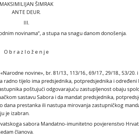
MAKSIMILIJAN ŠIMRAK
ANTE DEUR.
III.
arodnim novinama“, a stupa na snagu danom donošenja.
O b r a z l o ž e n j e
arodne novine», br. 81/13., 113/16., 69/17., 29/18., 53/20. i
da radno tijelo ima predsjednika, potpredsjednika i određeni 
 zastupnika poštujući odgovarajuću zastupljenost obaju spol
anačkom sastavu Sabora i da mandat predsjednika, potpreds
a do dana prestanka ili nastupa mirovanja zastupničkog mand
u je izabran.
rvatskoga sabora Mandatno-imunitetno povjerenstvo Hrva
sedam članova.