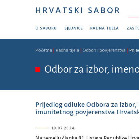
Skoči na glavni sadržaj
HRVATSKI SABOR
O SABORU
SJEDNICE
RADNA TIJELA
ZASTU
Breadcrumb
Početna
Radna tijela
Odbori i povjerenstva
Prij
Odbor za izbor, imeno
Prijedlog odluke Odbora za izbor,
imunitetnog povjerenstva Hrvats
10.07.2024.
Na temelju članka 81. Ustava Republike Hrvats