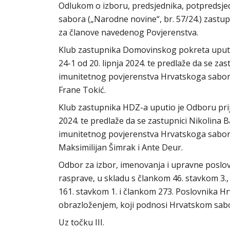
Odlukom o izboru, predsjednika, potpredsj
sabora („Narodne novine“, br. 57/24.) zastupn
za članove navedenog Povjerenstva.
Klub zastupnika Domovinskog pokreta uputi
24-1 od 20. lipnja 2024. te predlaže da se za
imunitetnog povjerenstva Hrvatskoga sabora
Frane Tokić.
Klub zastupnika HDZ-a uputio je Odboru pri
2024. te predlaže da se zastupnici Nikolina 
imunitetnog povjerenstva Hrvatskoga sabora
Maksimilijan Šimrak i Ante Deur.
Odbor za izbor, imenovanja i upravne poslove
rasprave, u skladu s člankom 46. stavkom 3.
161. stavkom 1. i člankom 273. Poslovnika H
obrazloženjem, koji podnosi Hrvatskom sa
Uz točku III.