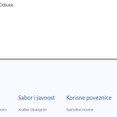
Odluke.
k
Sabor i javnost
Korisne poveznice
boru
Kratke obavijesti
Narodne novine