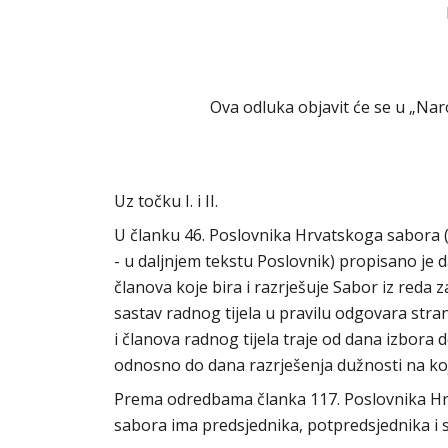
Ova odluka objavit će se u „N
Uz točku I. i II.
U članku 46. Poslovnika Hrvatskoga sabora («N
- u daljnjem tekstu Poslovnik) propisano je 
članova koje bira i razrješuje Sabor iz reda
sastav radnog tijela u pravilu odgovara str
i članova radnog tijela traje od dana izbor
odnosno do dana razrješenja dužnosti na koj
Prema odredbama članka 117. Poslovnika H
sabora ima predsjednika, potpredsjednika i 