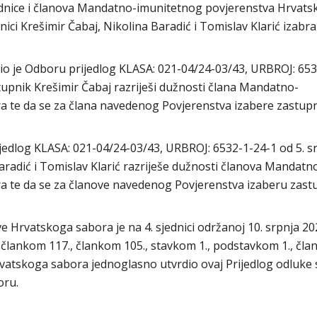
ednice i članova Mandatno-imunitetnog povjerenstva Hrvat
ici Krešimir Čabaj, Nikolina Baradić i Tomislav Klarić izabra
o je Odboru prijedlog KLASA: 021-04/24-03/43, URBROJ: 653
stupnik Krešimir Čabaj razriješi dužnosti člana Mandatno-
 te da se za člana navedenog Povjerenstva izabere zastup
jedlog KLASA: 021-04/24-03/43, URBROJ: 6532-1-24-1 od 5. s
Baradić i Tomislav Klarić razriješe dužnosti članova Mandatn
 te da se za članove navedenog Povjerenstva izaberu zastu
 Hrvatskoga sabora je na 4. sjednici održanoj 10. srpnja 20
, člankom 117., člankom 105., stavkom 1., podstavkom 1., čl
rvatskoga sabora jednoglasno utvrdio ovaj Prijedlog odluke 
boru.