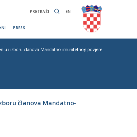
PRETRAŽI
EN
ANI
PRESS
šenju i izboru članova Mandatno-imunitetnog povjerenstva Hrvatskog
 izboru članova Mandatno-
–