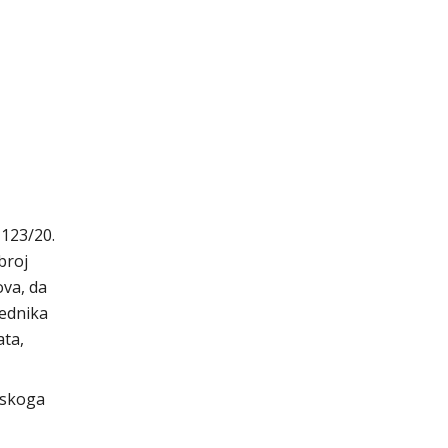
 123/20.
broj
ova, da
jednika
ata,
tskoga