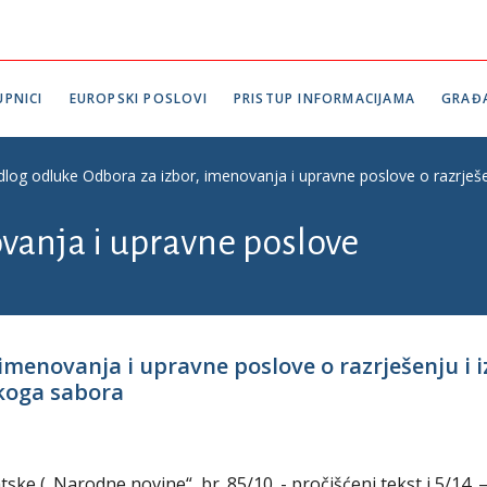
PNICI
EUROPSKI POSLOVI
PRISTUP INFORMACIJAMA
GRAĐ
edlog odluke Odbora za izbor, imenovanja i upravne poslove o razrje
vanja i upravne poslove
 imenovanja i upravne poslove o razrješenju i
koga sabora
ke („Narodne novine“, br. 85/10. - pročišćeni tekst i 5/14. 