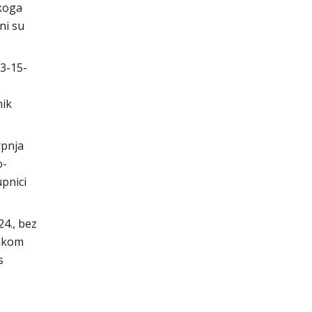
skoga
ni su
3-15-
nik
rpnja
o-
pnici
24., bez
ankom
s