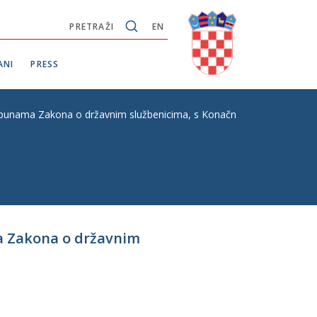
PRETRAŽI
EN
ANI
PRESS
punama Zakona o državnim službenicima, s Konačnim prijedlogom zak
a Zakona o državnim