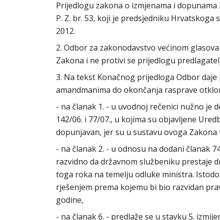
Prijedlogu zakona o izmjenama i dopunama 
P. Z. br. 53, koji je predsjedniku Hrvatskog
2012.
2. Odbor za zakonodavstvo većinom glasova s
Zakona i ne protivi se prijedlogu predlagat
3. Na tekst Konačnog prijedloga Odbor daje p
amandmanima do okončanja rasprave otkloni 
- na članak 1. - u uvodnoj rečenici nužno je
142/06. i 77/07., u kojima su objavljene Ure
dopunjavan, jer su u sustavu ovoga Zakona 
- na članak 2. - u odnosu na dodani članak 74
razvidno da državnom službeniku prestaje dr
toga roka na temelju odluke ministra. Istod
rješenjem prema kojemu bi bio razvidan pra
godine,
- na članak 6. - predlaže se u stavku 5. izmije