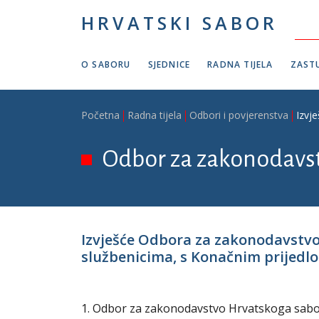
Skoči na glavni sadržaj
HRVATSKI SABOR
O SABORU
SJEDNICE
RADNA TIJELA
ZASTU
Breadcrumb
Početna
Radna tijela
Odbori i povjerenstva
Izvj
Odbor za zakonodavs
Izvješće Odbora za zakonodavstv
službenicima, s Konačnim prijedlo
1. Odbor za zakonodavstvo Hrvatskoga sabora 