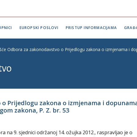
PNICI
EUROPSKI POSLOVI
PRISTUP INFORMACIJAMA
GRAĐ
ešće Odbora za zakonodavstvo o Prijedlogu zakona o izmjenama i do
tvo
o o Prijedlogu zakona o izmjenama i dopunam
gom zakona, P. Z. br. 53
na 9. sjednici održanoj 14. ožujka 2012., raspravljao je o