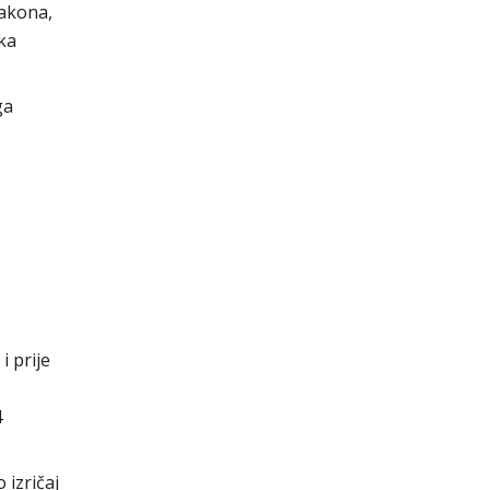
akona,
jka
ga
 prije
4
 izričaj