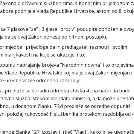
Zakona o državnim službenicima, s Konačnim prijedlogom z
a sabora podnijela Vlada Republike Hrvatske, aktom od 8. ožu
a 7 glasova "za" i 3 glasa "protiv" podupire donošenje ovo
elja da se ovaj Zakon donese po hitnom postupku.
rimjedbe i prijedloge da ih predlagatelj razmotri i svojim
manjkavosti na koje se ukazuje, i to:
 dopuniti nabrajanje brojeva "Narodnih novina" i to brojevima
dbe Vlade Republike Hrvatske kojima je ovaj Zakon mijenjan i
te uredbe važile određeno razdoblje,
.c predlaže se doraditi odredba stavka 4., na način da bude
žavna služba istekom mandata ministra, a da može prestati i
obno, u dodanom članku 74.d predlaže se odredbe dopuniti
vni položaj rukovodećih službenika protekom razdoblja od 
njenog članka 127. izostaviti riječ:"Vladi", kako bi se ujednačio