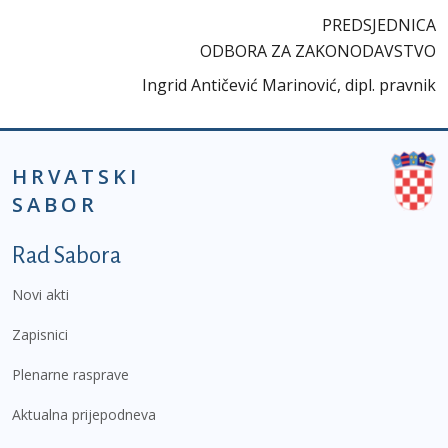
PREDSJEDNICA
ODBORA ZA ZAKONODAVSTVO
Ingrid Antičević Marinović, dipl. pravnik
HRVATSKI
SABOR
Podnožje prvi izbornik
Rad Sabora
Novi akti
Zapisnici
Plenarne rasprave
Aktualna prijepodneva