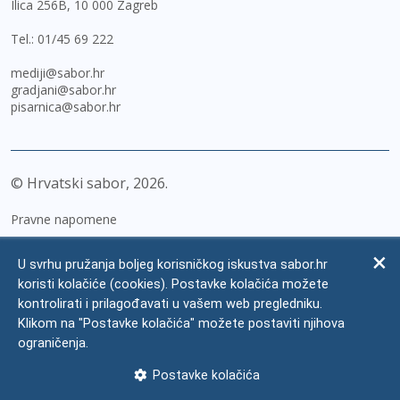
Ilica 256B, 10 000 Zagreb
Tel.:
01/45 69 222
mediji@sabor.hr
gradjani@sabor.hr
pisarnica@sabor.hr
© Hrvatski sabor,
2026
Pravne napomene
Izjava o pristupačnosti
U svrhu pružanja boljeg korisničkog iskustva sabor.hr
Zaštita osobnih podataka
koristi kolačiće (cookies). Postavke kolačića možete
kontrolirati i prilagođavati u vašem web pregledniku.
Impressum
Klikom na "Postavke kolačića" možete postaviti njihova
Česta pitanja
ograničenja.
Kontakti
Postavke kolačića