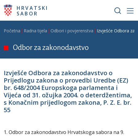
Skoči na glavni sadržaj
HRVATSKI
SABOR
Breadcrumb
Početna
Radna tijela
Odbori i povjerenstva
Izvješće Odbora za z
Odbor za zakonodavstvo
Izvješće Odbora za zakonodavstvo o
Prijedlogu zakona o provedbi Uredbe (EZ)
br. 648/2004 Europskoga parlamenta i
Vijeća od 31. ožujka 2004. o deterdžentima,
s Konačnim prijedlogom zakona, P. Z. E. br.
55
1. Odbor za zakonodavstvo Hrvatskoga sabora na 9.