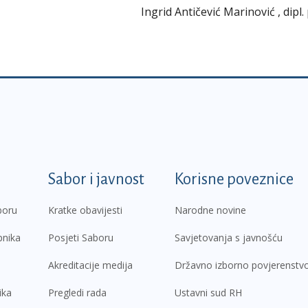
Ingrid Antičević Marinović , dipl.
k
Sabor i javnost
Korisne poveznice
boru
Kratke obavijesti
Narodne novine
pnika
Posjeti Saboru
Savjetovanja s javnošću
Akreditacije medija
Državno izborno povjerenstv
ika
Pregledi rada
Ustavni sud RH