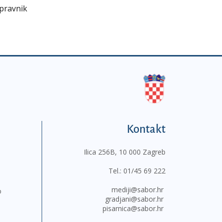
 pravnik
Kontakt
Ilica 256B, 10 000 Zagreb
Tel.:
01/45 69 222
mediji@sabor.hr
o
gradjani@sabor.hr
pisarnica@sabor.hr