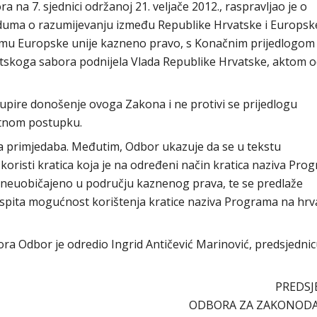
na 7. sjednici održanoj 21. veljače 2012., raspravljao je o
uma o razumijevanju između Republike Hrvatske i Europske
amu Europske unije kazneno pravo, s Konačnim prijedlogom
rvatskoga sabora podnijela Vlada Republike Hrvatske, aktom o
pire donošenje ovoga Zakona i ne protivi se prijedlogu
itnom postupku.
 primjedaba. Međutim, Odbor ukazuje da se u tekstu
risti kratica koja je na određeni način kratica naziva Prog
e neuobičajeno u području kaznenog prava, te se predlaže
ispita mogućnost korištenja kratice naziva Programa na hr
abora Odbor je odredio Ingrid Antičević Marinović, predsjedni
PREDSJ
ODBORA ZA ZAKONOD