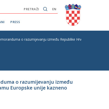
PRETRAŽI
EN
ANI
PRESS
moranduma o razumijevanju između Republike Hrvatske i Europske un
anduma o razumijevanju između
ramu Europske unije kazneno