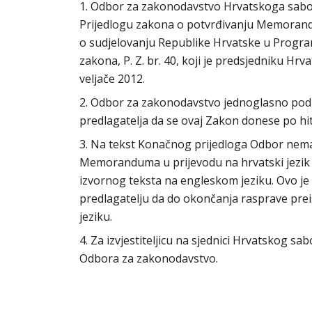
1. Odbor za zakonodavstvo Hrvatskoga sabora 
Prijedlogu zakona o potvrđivanju Memorand
o sudjelovanju Republike Hrvatske u Progr
zakona, P. Z. br. 40, koji je predsjedniku H
veljače 2012.
2. Odbor za zakonodavstvo jednoglasno podu
predlagatelja da se ovaj Zakon donese po h
3. Na tekst Konačnog prijedloga Odbor nema
Memoranduma u prijevodu na hrvatski jezik ko
izvornog teksta na engleskom jeziku. Ovo j
predlagatelju da do okončanja rasprave pre
jeziku.
4. Za izvjestiteljicu na sjednici Hrvatskog s
Odbora za zakonodavstvo.