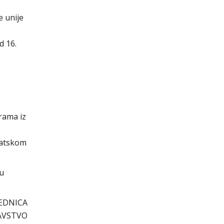
 unije
d 16.
rama iz
vatskom
cu
EDNICA
AVSTVO