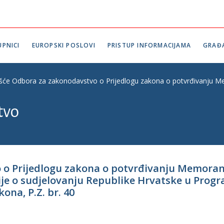
PNICI
EUROPSKI POSLOVI
PRISTUP INFORMACIJAMA
GRAĐ
ešće Odbora za zakonodavstvo o Prijedlogu zakona o potvrđivanju Me
tvo
o o Prijedlogu zakona o potvrđivanju Memor
ije o sudjelovanju Republike Hrvatske u Prog
ona, P.Z. br. 40