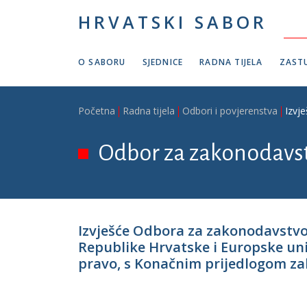
Skoči na glavni sadržaj
HRVATSKI SABOR
O SABORU
SJEDNICE
RADNA TIJELA
ZASTU
Breadcrumb
Početna
Radna tijela
Odbori i povjerenstva
Izvj
Odbor za zakonodavs
Izvješće Odbora za zakonodavstv
Republike Hrvatske i Europske un
pravo, s Konačnim prijedlogom zak