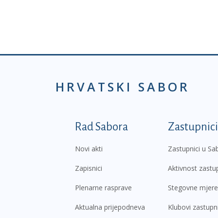
HRVATSKI SABOR
Podnožje prvi izborni
Rad Sabora
Zastupnici
Novi akti
Zastupnici u Sa
Zapisnici
Aktivnost zastu
Plenarne rasprave
Stegovne mjere
Aktualna prijepodneva
Klubovi zastupn