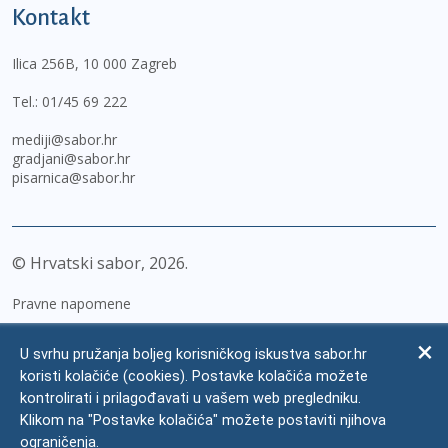
Kontakt
Ilica 256B, 10 000 Zagreb
Tel.:
01/45 69 222
mediji@sabor.hr
gradjani@sabor.hr
pisarnica@sabor.hr
© Hrvatski sabor,
2026
Pravne napomene
Izjava o pristupačnosti
U svrhu pružanja boljeg korisničkog iskustva sabor.hr
Zaštita osobnih podataka
koristi kolačiće (cookies). Postavke kolačića možete
kontrolirati i prilagođavati u vašem web pregledniku.
Impressum
Klikom na "Postavke kolačića" možete postaviti njihova
Česta pitanja
ograničenja.