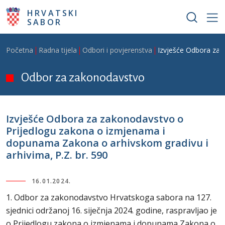
Skoči na glavni sadržaj
HRVATSKI
SABOR
Breadcrumb
Početna
Radna tijela
Odbori i povjerenstva
Izvješće Odbora za 
Odbor za zakonodavstvo
Izvješće Odbora za zakonodavstvo o
Prijedlogu zakona o izmjenama i
dopunama Zakona o arhivskom gradivu i
arhivima, P.Z. br. 590
16.01.2024.
1. Odbor za zakonodavstvo Hrvatskoga sabora na 127.
sjednici održanoj 16. siječnja 2024. godine, raspravljao je
o Prijedlogu zakona o izmjenama i dopunama Zakona o