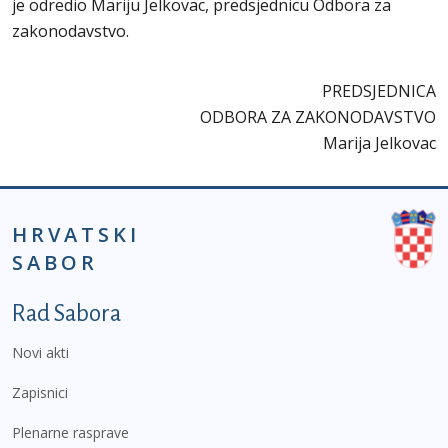
je odredio Mariju Jelkovac, predsjednicu Odbora za
zakonodavstvo.
PREDSJEDNICA
ODBORA ZA ZAKONODAVSTVO
Marija Jelkovac
HRVATSKI
SABOR
Podnožje prvi izbornik
Rad Sabora
Novi akti
Zapisnici
Plenarne rasprave