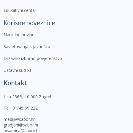
Edukativni centar
Korisne poveznice
Narodne novine
Savjetovanja s javnošću
Državno izborno povjerenstvo
Ustavni sud RH
Kontakt
Ilica 256B, 10 000 Zagreb
Tel.:
01/45 69 222
mediji@sabor.hr
gradjani@sabor.hr
pisarnica@sabor.hr