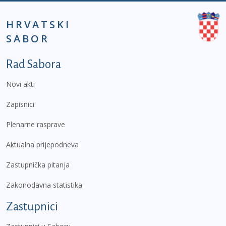
HRVATSKI
SABOR
Podnožje prvi izbornik
Rad Sabora
Novi akti
Zapisnici
Plenarne rasprave
Aktualna prijepodneva
Zastupnička pitanja
Zakonodavna statistika
Zastupnici