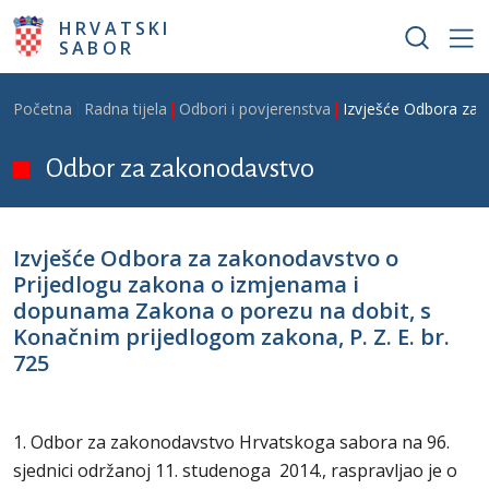
Skoči na glavni sadržaj
HRVATSKI
SABOR
Breadcrumb
Početna
Radna tijela
Odbori i povjerenstva
Izvješće Odbora za 
Odbor za zakonodavstvo
Izvješće Odbora za zakonodavstvo o
Prijedlogu zakona o izmjenama i
dopunama Zakona o porezu na dobit, s
Konačnim prijedlogom zakona, P. Z. E. br.
725
1. Odbor za zakonodavstvo Hrvatskoga sabora na 96.
sjednici održanoj 11. studenoga 2014., raspravljao je o