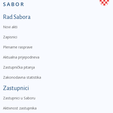
SABOR
Podnožje prvi izbornik
Rad Sabora
Novi akti
Zapisnici
Plenarne rasprave
Aktualna prijepodneva
Zastupnička pitanja
Zakonodavna statistika
Zastupnici
Zastupnici u Saboru
Aktivnost zastupnika