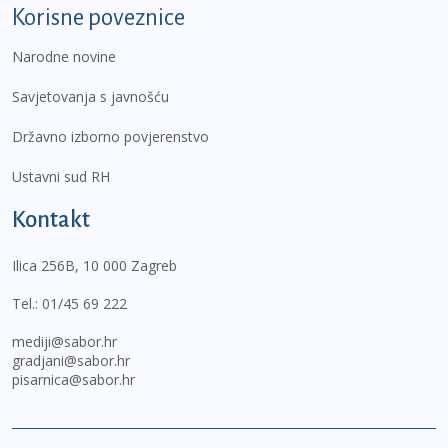
Korisne poveznice
Narodne novine
Savjetovanja s javnošću
Državno izborno povjerenstvo
Ustavni sud RH
Kontakt
Ilica 256B, 10 000 Zagreb
Tel.:
01/45 69 222
mediji@sabor.hr
gradjani@sabor.hr
pisarnica@sabor.hr