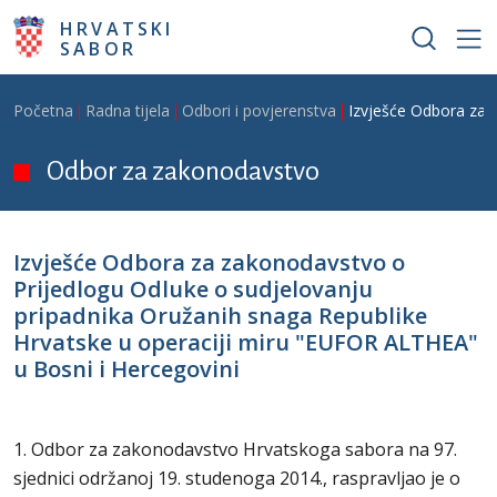
Skoči na glavni sadržaj
HRVATSKI
SABOR
Breadcrumb
Početna
Radna tijela
Odbori i povjerenstva
Izvješće Odbora za 
Odbor za zakonodavstvo
Izvješće Odbora za zakonodavstvo o
Prijedlogu Odluke o sudjelovanju
pripadnika Oružanih snaga Republike
Hrvatske u operaciji miru "EUFOR ALTHEA"
u Bosni i Hercegovini
1. Odbor za zakonodavstvo Hrvatskoga sabora na 97.
sjednici održanoj 19. studenoga 2014., raspravljao je o