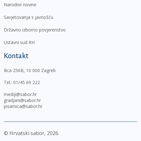
Narodne novine
Savjetovanja s javnošću
Državno izborno povjerenstvo
Ustavni sud RH
Kontakt
Ilica 256B, 10 000 Zagreb
Tel.:
01/45 69 222
mediji@sabor.hr
gradjani@sabor.hr
pisarnica@sabor.hr
© Hrvatski sabor,
2026