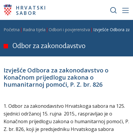
Skoči na glavni sadržaj
HRVATSKI
SABOR
Breadcrumb
Početna
Radna tijela
Odbori i povjerenstva
Izvješće Odbora za 
Odbor za zakonodavstvo
Izvješće Odbora za zakonodavstvo o
Konačnom prijedlogu zakona o
humanitarnoj pomoći, P. Z. br. 826
1. Odbor za zakonodavstvo Hrvatskoga sabora na 125.
sjednici održanoj 15. rujna 2015., raspravljao je o
Konačnom prijedlogu zakona o humanitarnoj pomoći, P.
Z. br. 826, koji je predsjedniku Hrvatskoga sabora