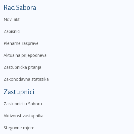
Podnožje prvi izbornik
Rad Sabora
Novi akti
Zapisnici
Plenarne rasprave
Aktualna prijepodneva
Zastupnička pitanja
Zakonodavna statistika
Zastupnici
Zastupnici u Saboru
Aktivnost zastupnika
Stegovne mjere