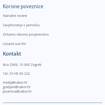
Korisne poveznice
Narodne novine
Savjetovanja s javnošću
Državno izborno povjerenstvo
Ustavni sud RH
Kontakt
Ilica 256B, 10 000 Zagreb
Tel.:
01/45 69 222
mediji@sabor.hr
gradjani@sabor.hr
pisarnica@sabor.hr