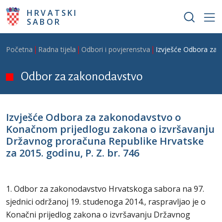
Skoči na glavni sadržaj
HRVATSKI
SABOR
Breadcrumb
Početna
Radna tijela
Odbori i povjerenstva
Izvješće Odbora za 
Odbor za zakonodavstvo
Izvješće Odbora za zakonodavstvo o
Konačnom prijedlogu zakona o izvršavanju
Državnog proračuna Republike Hrvatske
za 2015. godinu, P. Z. br. 746
1. Odbor za zakonodavstvo Hrvatskoga sabora na 97.
sjednici održanoj 19. studenoga 2014., raspravljao je o
Konačni prijedlog zakona o izvršavanju Državnog