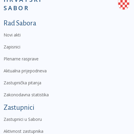
SABOR
Podnožje prvi izbornik
Rad Sabora
Novi akti
Zapisnici
Plenarne rasprave
Aktualna prijepodneva
Zastupnička pitanja
Zakonodavna statistika
Zastupnici
Zastupnici u Saboru
Aktivnost zastupnika