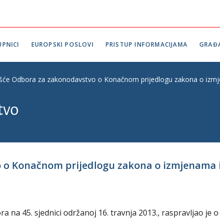
PNICI
EUROPSKI POSLOVI
PRISTUP INFORMACIJAMA
GRAĐ
ešće Odbora za zakonodavstvo o Konačnom prijedlogu zakona o izmj
tvo
o o Konačnom prijedlogu zakona o izmjenama
na 45. sjednici održanoj 16. travnja 2013., raspravljao je o