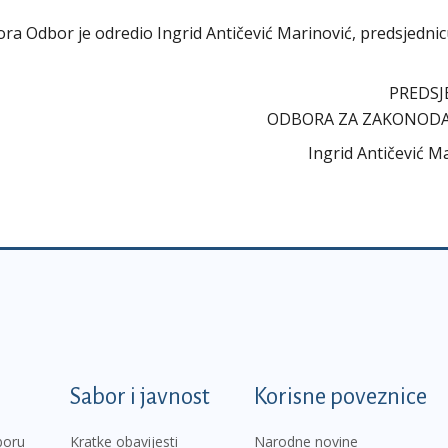
abora Odbor je odredio Ingrid Antičević Marinović, predsjedni
PREDSJ
ODBORA ZA ZAKONOD
Ingrid Antičević M
k
Sabor i javnost
Korisne poveznice
boru
Kratke obavijesti
Narodne novine