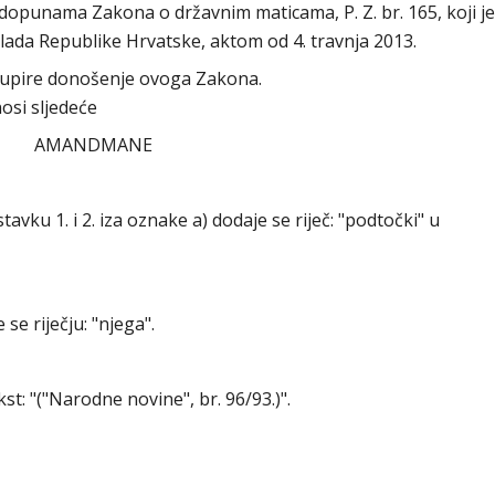
opunama Zakona o državnim maticama, P. Z. br. 165, koji je
ada Republike Hrvatske, aktom od 4. travnja 2013.
dupire donošenje ovoga Zakona.
osi sljedeće
AMANDMANE
. stavku 1. i 2. iza oznake a) dodaje se riječ: "podtočki" u
 se riječju: "njega".
ekst: "("Narodne novine", br. 96/93.)".