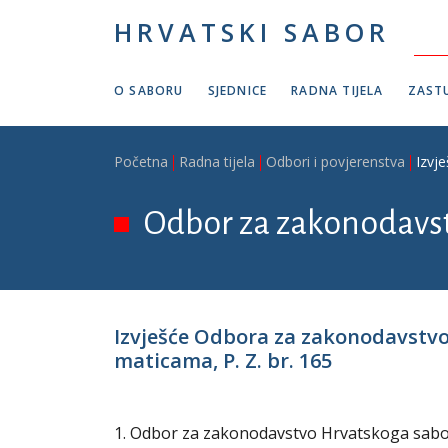
Skoči na glavni sadržaj
HRVATSKI SABOR
O SABORU
SJEDNICE
RADNA TIJELA
ZASTU
Breadcrumb
Početna
Radna tijela
Odbori i povjerenstva
Izvj
Odbor za zakonodavs
Izvješće Odbora za zakonodavstv
maticama, P. Z. br. 165
1. Odbor za zakonodavstvo Hrvatskoga sabora 