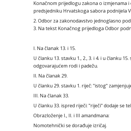
Konačnom prijedlogu zakona o izmjenama i d
predsjedniku Hrvatskoga sabora podnijela Vl
2. Odbor za zakonodavstvo jednoglasno po
3. Na tekst Konačnog prijedloga Odbor podn
I. Na članak 13. i 15.
U članku 13. stavku 1., 2., 3. i 4. i u članku 15
odgovarajućem rodi i padežu.
II. Na članak 29.
U članku 29. stavku 1. riječ: "istog" zamjenjuje
III. Na članak 33.
U članku 33. ispred riječi: "riječi" dodaje se t
Obrazloženje I., II. i III amandmana:
Nomotehnički se dorađuje izričaj.