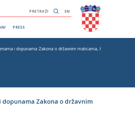
PRETRAŽI
EN
ANI
PRESS
enama i dopunama Zakona o državnim maticama, P. Z. br. 165
 i dopunama Zakona o državnim