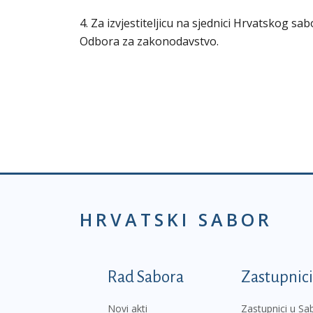
4. Za izvjestiteljicu na sjednici Hrvatskog s
Odbora za zakonodavstvo.
HRVATSKI SABOR
Podnožje prvi izborni
Rad Sabora
Zastupnici
Novi akti
Zastupnici u Sa