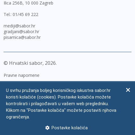
Ilica 256B, 10 000 Zagreb
Tel.:
01/45 69 222
mediji@sabor.hr
gradjani@sabor.hr
pisarnica@sabor.hr
© Hrvatski sabor,
2026
Pravne napomene
Izjava o pristupačnosti
U svrhu pružanja boljeg korisničkog iskustva sabor.hr
Zaštita osobnih podataka
koristi kolačiće (cookies). Postavke kolačića možete
kontrolirati i prilagođavati u vašem web pregledniku.
Impressum
Klikom na "Postavke kolačića" možete postaviti njihova
Česta pitanja
ograničenja.
Kontakti
Postavke kolačića