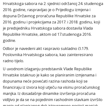
Hrvatskoga sabora na 2. sjednici održanoj 24. studenoga
2016. godine, raspravljao je o Prijedlogu izmjena i
dopuna Državnog proračuna Republike Hrvatske za
2016. godinu i projekcijama za 2017. i 2018. godinu, koji
je predsjedniku Hrvatskoga sabora dostavila Vlada
Republike Hrvatske, aktom od 17.studenoga 2016.
godine.
Odbor je navedeni akt raspravio sukladno čl.179.
Poslovnika Hrvatskoga sabora, kao zainteresirano
radno tijelo.
U uvodnom izlaganju predstavnik Vlade Republike
Hrvatske istaknuo je kako se planiranim izmjenama i
dopunama neće povećati razina rashoda koji se
financiraju iz izvora koji utječu na visinu proračunskog
manjka. Iz dosadašnje dinamike izvršenja proračuna
vidljivo je da se na pojedinim rashodnim stavkam izvršilo
manje od planiranog dok istovremeno postoji manjak