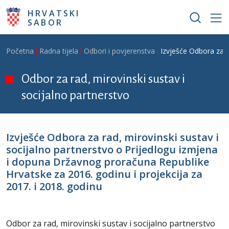
Skoči na glavni sadržaj
HRVATSKI
SABOR
Breadcrumb
Početna
Radna tijela
Odbori i povjerenstva
Izvješće Odbora za r
Odbor za rad, mirovinski sustav i
socijalno partnerstvo
Izvješće Odbora za rad, mirovinski sustav i
socijalno partnerstvo o Prijedlogu izmjena
i dopuna Državnog proračuna Republike
Hrvatske za 2016. godinu i projekcija za
2017. i 2018. godinu
Odbor za rad, mirovinski sustav i socijalno partnerstvo