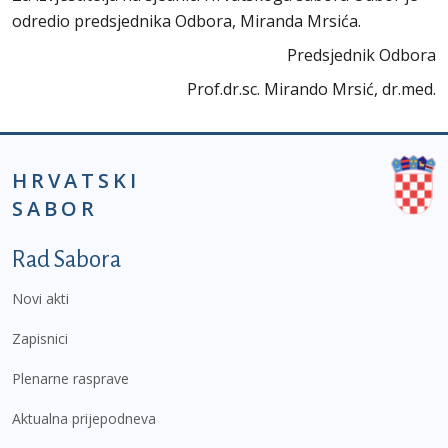
odredio predsjednika Odbora, Miranda Mrsića.
Predsjednik Odbora
Prof.dr.sc. Mirando Mrsić, dr.med.
HRVATSKI
SABOR
Podnožje prvi izbornik
Rad Sabora
Novi akti
Zapisnici
Plenarne rasprave
Aktualna prijepodneva