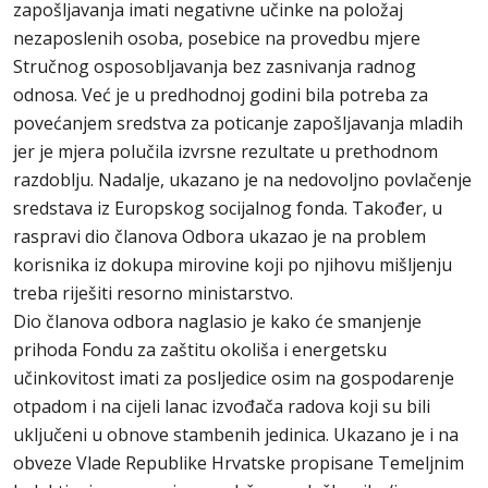
zapošljavanja imati negativne učinke na položaj
nezaposlenih osoba, posebice na provedbu mjere
Stručnog osposobljavanja bez zasnivanja radnog
odnosa. Već je u predhodnoj godini bila potreba za
povećanjem sredstva za poticanje zapošljavanja mladih
jer je mjera polučila izvrsne rezultate u prethodnom
razdoblju. Nadalje, ukazano je na nedovoljno povlačenje
sredstava iz Europskog socijalnog fonda. Također, u
raspravi dio članova Odbora ukazao je na problem
korisnika iz dokupa mirovine koji po njihovu mišljenju
treba riješiti resorno ministarstvo.
Dio članova odbora naglasio je kako će smanjenje
prihoda Fondu za zaštitu okoliša i energetsku
učinkovitost imati za posljedice osim na gospodarenje
otpadom i na cijeli lanac izvođača radova koji su bili
uključeni u obnove stambenih jedinica. Ukazano je i na
obveze Vlade Republike Hrvatske propisane Temeljnim