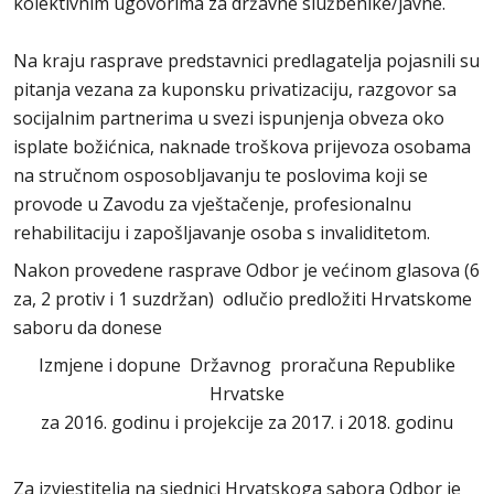
kolektivnim ugovorima za državne službenike/javne.
Na kraju rasprave predstavnici predlagatelja pojasnili su
pitanja vezana za kuponsku privatizaciju, razgovor sa
socijalnim partnerima u svezi ispunjenja obveza oko
isplate božićnica, naknade troškova prijevoza osobama
na stručnom osposobljavanju te poslovima koji se
provode u Zavodu za vještačenje, profesionalnu
rehabilitaciju i zapošljavanje osoba s invaliditetom.
Nakon provedene rasprave Odbor je većinom glasova (6
za, 2 protiv i 1 suzdržan) odlučio predložiti Hrvatskome
saboru da donese
Izmjene i dopune Državnog proračuna Republike
Hrvatske
za 2016. godinu i projekcije za 2017. i 2018. godinu
Za izvjestitelja na sjednici Hrvatskoga sabora Odbor je