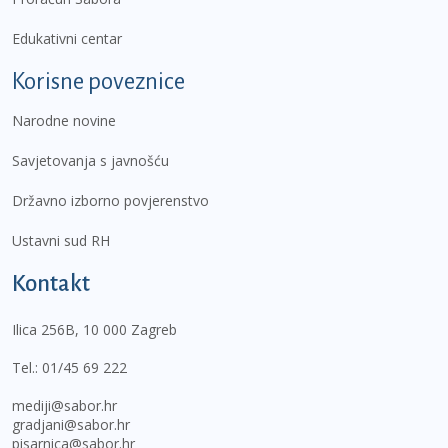
Edukativni centar
Korisne poveznice
Narodne novine
Savjetovanja s javnošću
Državno izborno povjerenstvo
Ustavni sud RH
Kontakt
Ilica 256B, 10 000 Zagreb
Tel.:
01/45 69 222
mediji@sabor.hr
gradjani@sabor.hr
pisarnica@sabor.hr