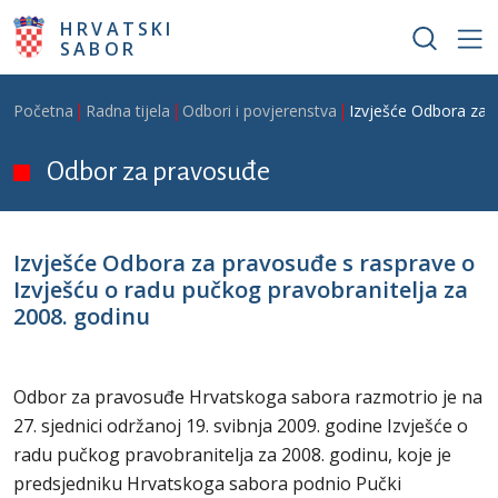
Skoči na glavni sadržaj
HRVATSKI
SABOR
Breadcrumb
Početna
Radna tijela
Odbori i povjerenstva
Izvješće Odbora za p
Odbor za pravosuđe
Izvješće Odbora za pravosuđe s rasprave o
Izvješću o radu pučkog pravobranitelja za
2008. godinu
Odbor za pravosuđe Hrvatskoga sabora razmotrio je na
27. sjednici održanoj 19. svibnja 2009. godine Izvješće o
radu pučkog pravobranitelja za 2008. godinu, koje je
predsjedniku Hrvatskoga sabora podnio Pučki