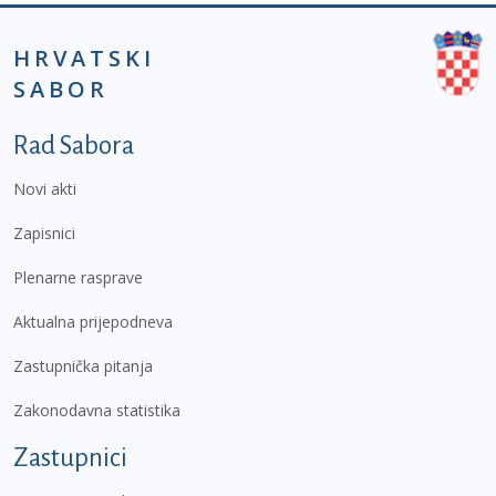
HRVATSKI
SABOR
Podnožje prvi izbornik
Rad Sabora
Novi akti
Zapisnici
Plenarne rasprave
Aktualna prijepodneva
Zastupnička pitanja
Zakonodavna statistika
Zastupnici