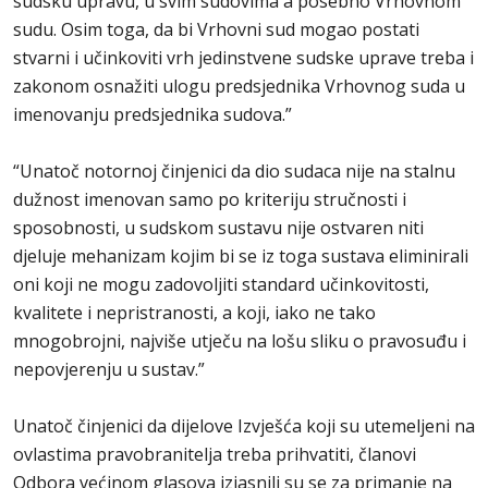
sudsku upravu, u svim sudovima a posebno Vrhovnom
sudu. Osim toga, da bi Vrhovni sud mogao postati
stvarni i učinkoviti vrh jedinstvene sudske uprave treba i
zakonom osnažiti ulogu predsjednika Vrhovnog suda u
imenovanju predsjednika sudova.”
“Unatoč notornoj činjenici da dio sudaca nije na stalnu
dužnost imenovan samo po kriteriju stručnosti i
sposobnosti, u sudskom sustavu nije ostvaren niti
djeluje mehanizam kojim bi se iz toga sustava eliminirali
oni koji ne mogu zadovoljiti standard učinkovitosti,
kvalitete i nepristranosti, a koji, iako ne tako
mnogobrojni, najviše utječu na lošu sliku o pravosuđu i
nepovjerenju u sustav.”
Unatoč činjenici da dijelove Izvješća koji su utemeljeni na
ovlastima pravobranitelja treba prihvatiti, članovi
Odbora većinom glasova izjasnili su se za primanje na