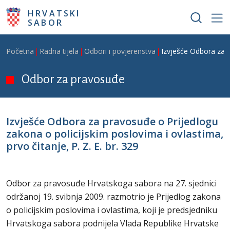
Skoči na glavni sadržaj
HRVATSKI
SABOR
Breadcrumb
Početna
Radna tijela
Odbori i povjerenstva
Izvješće Odbora za p
Odbor za pravosuđe
Izvješće Odbora za pravosuđe o Prijedlogu
zakona o policijskim poslovima i ovlastima,
prvo čitanje, P. Z. E. br. 329
Odbor za pravosuđe Hrvatskoga sabora na 27. sjednici
održanoj 19. svibnja 2009. razmotrio je Prijedlog zakona
o policijskim poslovima i ovlastima, koji je predsjedniku
Hrvatskoga sabora podnijela Vlada Republike Hrvatske