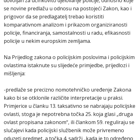
dovoljan za učinkovito djelovanje policije, odnosno koje
se novine predlažu u odnosu na postojeći Zakon, kao i
prigovor da se predlagatelj trebao koristiti
komparativnom analizom i prikazom organiziranosti
policije, financiranja, samostalnosti u radu, efikasnosti
policije u nekim europskim zemljama.
Na Prijedlog zakona o policijskim poslovima i policijskim
ovlastima istaknute su slijedeće primjedbe, prijedlozi i
mišljenja:
-predlaže se precizno nomotehničko uređenje Zakona
kako bi se otklonile različite interpretacije u praksi.
Primjerice u članku 13. taksativno se nabrajaju policijske
ovlasti, stoga je nepotrebna točka 25. koja glasi „druga
ovlast propisana zakonom“, ili člankom 59. reguliraju se
slučajevi kada policijski službenik može privremeno
oduzeti predmet, a točka 4. sadrži „kada je to određeno