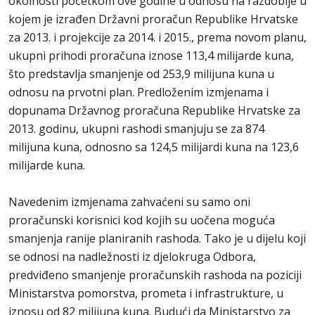
okolnosti početkom ove godine u odnosu na razdoblje u
kojem je izrađen Državni proračun Republike Hrvatske
za 2013. i projekcije za 2014. i 2015., prema novom planu,
ukupni prihodi proračuna iznose 113,4 milijarde kuna,
što predstavlja smanjenje od 253,9 milijuna kuna u
odnosu na prvotni plan. Predloženim izmjenama i
dopunama Državnog proračuna Republike Hrvatske za
2013. godinu, ukupni rashodi smanjuju se za 874
milijuna kuna, odnosno sa 124,5 milijardi kuna na 123,6
milijarde kuna.
Navedenim izmjenama zahvaćeni su samo oni
proračunski korisnici kod kojih su uočena moguća
smanjenja ranije planiranih rashoda. Tako je u dijelu koji
se odnosi na nadležnosti iz djelokruga Odbora,
predviđeno smanjenje proračunskih rashoda na poziciji
Ministarstva pomorstva, prometa i infrastrukture, u
iznosu od 82 milijuna kuna. Budući da Ministarstvo za