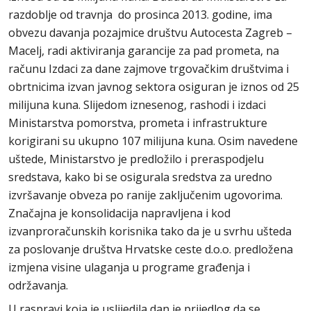
razdoblje od travnja do prosinca 2013. godine, ima
obvezu davanja pozajmice društvu Autocesta Zagreb –
Macelj, radi aktiviranja garancije za pad prometa, na
računu Izdaci za dane zajmove trgovačkim društvima i
obrtnicima izvan javnog sektora osiguran je iznos od 25
milijuna kuna. Slijedom iznesenog, rashodi i izdaci
Ministarstva pomorstva, prometa i infrastrukture
korigirani su ukupno 107 milijuna kuna. Osim navedene
uštede, Ministarstvo je predložilo i preraspodjelu
sredstava, kako bi se osigurala sredstva za uredno
izvršavanje obveza po ranije zaključenim ugovorima.
Značajna je konsolidacija napravljena i kod
izvanproračunskih korisnika tako da je u svrhu ušteda
za poslovanje društva Hrvatske ceste d.o.o. predložena
izmjena visine ulaganja u programe građenja i
održavanja.
U raspravi koja je uslijedila dan je prijedlog da se