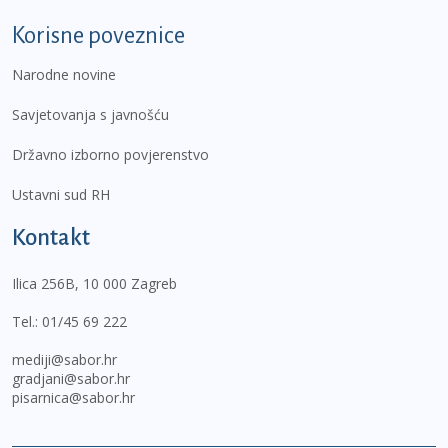
Korisne poveznice
Narodne novine
Savjetovanja s javnošću
Državno izborno povjerenstvo
Ustavni sud RH
Kontakt
Ilica 256B, 10 000 Zagreb
Tel.:
01/45 69 222
mediji@sabor.hr
gradjani@sabor.hr
pisarnica@sabor.hr