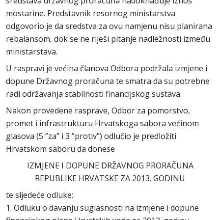
sredstava državnog proračuna nadoknađuje iznos
mostarine. Predstavnik resornog ministarstva
odgovorio je da sredstva za ovu namjenu nisu planirana
rebalansom, dok se ne riješi pitanje nadležnosti između
ministarstava.
U raspravi je većina članova Odbora podržala izmjene i
dopune Državnog proračuna te smatra da su potrebne
radi održavanja stabilnosti financijskog sustava.
Nakon provedene rasprave, Odbor za pomorstvo,
promet i infrastrukturu Hrvatskoga sabora većinom
glasova (5 ”za” i 3 ”protiv”) odlučio je predložiti
Hrvatskom saboru da donese
IZMJENE I DOPUNE DRŽAVNOG PRORAČUNA
REPUBLIKE HRVATSKE ZA 2013. GODINU
te sljedeće odluke:
1. Odluku o davanju suglasnosti na izmjene i dopune