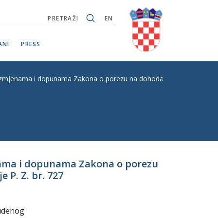
PRETRAŽI
EN
ANI
PRESS
 izmjenama i dopunama Zakona o porezu na dohodak, s Konačnim prijed
enama i dopunama Zakona o porezu
 P. Z. br. 727
tudenog