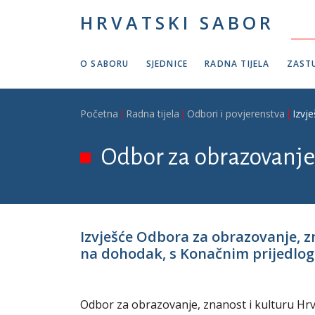
Skoči na glavni sadržaj
HRVATSKI SABOR
O SABORU
SJEDNICE
RADNA TIJELA
ZASTU
Breadcrumb
Početna
Radna tijela
Odbori i povjerenstva
Izvj
Odbor za obrazovanje,
Izvješće Odbora za obrazovanje, 
na dohodak, s Konačnim prijedlogom
Odbor za obrazovanje, znanost i kulturu Hrv