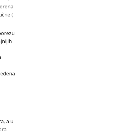
jerena
učne (
porezu
jnijih
u
dređena
a, a u
ora.