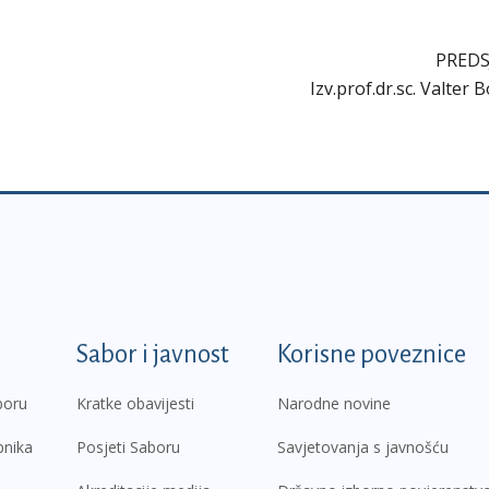
PREDS
Izv.prof.dr.sc. Valter 
k
Sabor i javnost
Korisne poveznice
boru
Kratke obavijesti
Narodne novine
pnika
Posjeti Saboru
Savjetovanja s javnošću