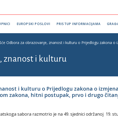
PNICI
EUROPSKI POSLOVI
PRISTUP INFORMACIJAMA
GRAĐ
ešće Odbora za obrazovanje, znanost i kulturu o Prijedlogu zakona o
 znanost i kulturu
znanost i kulturu o Prijedlogu zakona o izmj
 zakona, hitni postupak, prvo i drugo čitanje
atskoga sabora razmotrio je na 49. sjednici održanoj 19. s