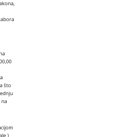
zakona,
sabora
 na
200,00
ća
a što
tednju
 na
acijom
le )