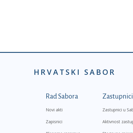
HRVATSKI SABOR
Podnožje prvi izborni
Rad Sabora
Zastupnici
Novi akti
Zastupnici u Sa
Zapisnici
Aktivnost zastu