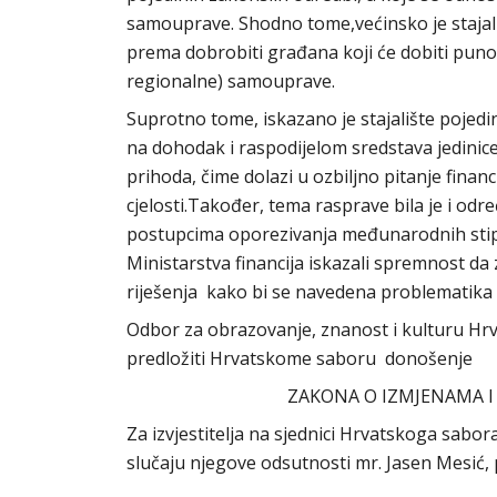
samouprave. Shodno tome,većinsko je stajal
prema dobrobiti građana koji će dobiti puno 
regionalne) samouprave.
Suprotno tome, iskazano je stajalište poje
na dohodak i raspodijelom sredstava jedinic
prihoda, čime dolazi u ozbiljno pitanje finan
cjelosti.Također, tema rasprave bila je i odr
postupcima oporezivanja međunarodnih stipe
Ministarstva financija iskazali spremnost d
riješenja kako bi se navedena problematika r
Odbor za obrazovanje, znanost i kulturu Hr
predložiti Hrvatskome saboru donošenje
ZAKONA O IZMJENAMA 
Za izvjestitelja na sjednici Hrvatskoga sabor
slučaju njegove odsutnosti mr. Jasen Mesić,