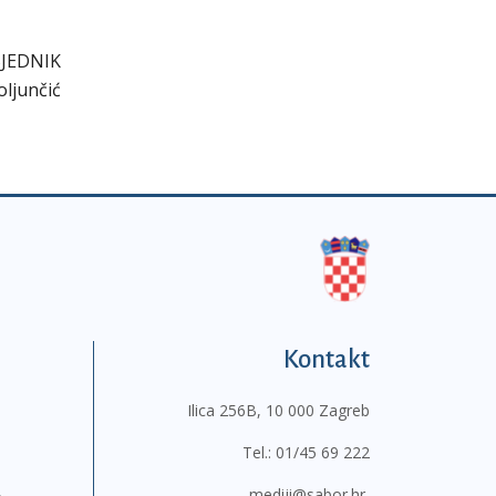
JEDNIK
Boljunčić
Kontakt
Ilica 256B, 10 000 Zagreb
Tel.:
01/45 69 222
mediji@sabor.hr