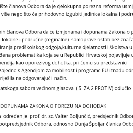
ište članova Odbora da je cjelokupna porezna reforma usm
više nego što će prihodovno izgubiti jedinice lokalna i podr
dinih članova Odbora da će izmjenama i dopunama Zakona o 
e lokalne i područne (reginalne) samoprave ostati bez znača
ciranja predškolskog odgoja,kulturne djelatnosti i školstva u
eđena problematika koja se u Republici Hrvatskoj pojavljuje 
ndija kao oporezivog dohotka, pri čemu su predstavnici
a zajedno s Agencijom za mobilnost i programe EU iznađu o
iješila na odgovarajući način.
vatskoga sabora većinom glasova ( 5 ZA 2 PROTIV) odlučio
I DOPUNAMA ZAKONA O POREZU NA DOHODAK
a određen je prof. dr. sc. Valter Boljunčić, predsjednik Odbor
 potpredsjednik Odbora, odnosno Dunja Špoljar članica Odb