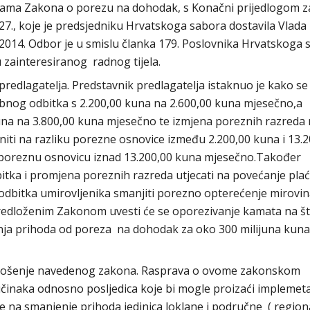
unama Zakona o porezu na dohodak, s Konačni prijedlogom 
727., koje je predsjedniku Hrvatskoga sabora dostavila Vlada
2014. Odbor je u smislu članka 179. Poslovnika Hrvatskoga 
zainteresiranog radnog tijela.
redlagatelja. Predstavnik predlagatelja istaknuo je kako se
nog odbitka s 2.200,00 kuna na 2.600,00 kuna mjesečno,a
una na 3.800,00 kuna mjesečno te izmjena poreznih razreda
niti na razliku porezne osnovice između 2.200,00 kuna i 13.
poreznu osnovicu iznad 13.200,00 kuna mjesečno.Također
tka i promjena poreznih razreda utjecati na povećanje pla
dbitka umirovljenika smanjiti porezno opterećenje mirovin
 predloženim Zakonom uvesti će se oporezivanje kamata na š
anja prihoda od poreza na dohodak za oko 300 milijuna kuna
onošenje navedenog zakona. Rasprava o ovome zakonskom
 učinaka odnosno posljedica koje bi mogle proizaći implemet
e na smanjenje prihoda jedinica loklane i područne ( regiona