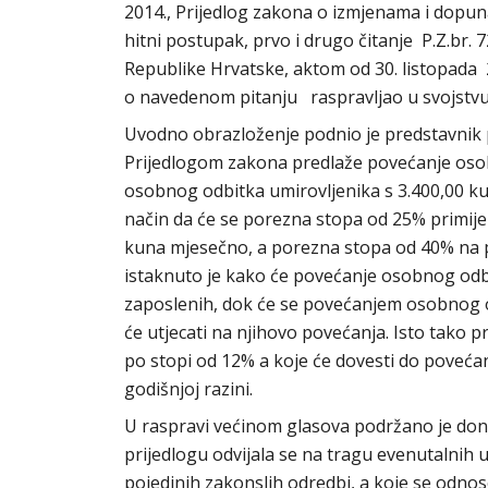
2014., Prijedlog zakona o izmjenama i dop
hitni postupak, prvo i drugo čitanje P.Z.br. 
Republike Hrvatske, aktom od 30. listopada 
o navedenom pitanju raspravljao u svojstvu 
Uvodno obrazloženje podnio je predstavnik p
Prijedlogom zakona predlaže povećanje osob
osobnog odbitka umirovljenika s 3.400,00 k
način da će se porezna stopa od 25% primije
kuna mjesečno, a porezna stopa od 40% na 
istaknuto je kako će povećanje osobnog odbi
zaposlenih, dok će se povećanjem osobnog o
će utjecati na njihovo povećanja. Isto tako
po stopi od 12% a koje će dovesti do poveć
godišnjoj razini.
U raspravi većinom glasova podržano je d
prijedlogu odvijala se na tragu evenutalnih
pojedinih zakonslih odredbi, a koje se odnos