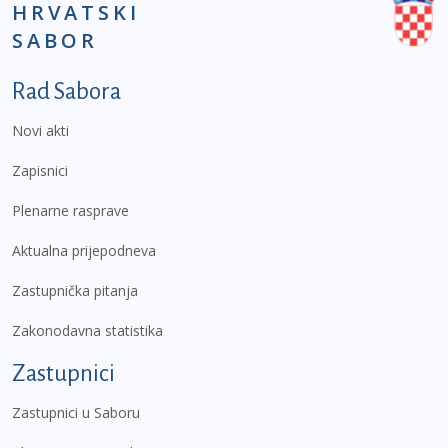
HRVATSKI
SABOR
Podnožje prvi izbornik
Rad Sabora
Novi akti
Zapisnici
Plenarne rasprave
Aktualna prijepodneva
Zastupnička pitanja
Zakonodavna statistika
Zastupnici
Zastupnici u Saboru