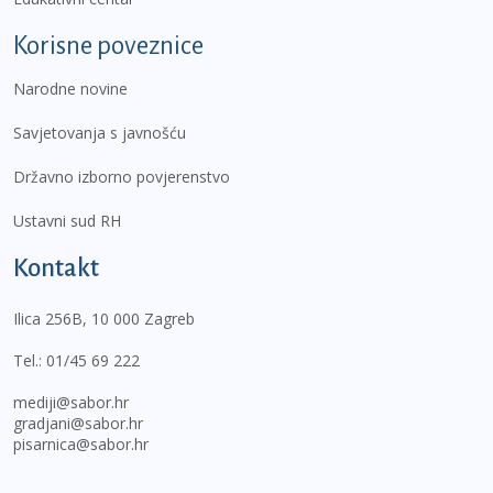
Korisne poveznice
Narodne novine
Savjetovanja s javnošću
Državno izborno povjerenstvo
Ustavni sud RH
Kontakt
Ilica 256B, 10 000 Zagreb
Tel.:
01/45 69 222
mediji@sabor.hr
gradjani@sabor.hr
pisarnica@sabor.hr