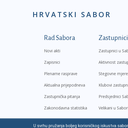
HRVATSKI SABOR
Podnožje prvi izborni
Rad Sabora
Zastupnici
Novi akti
Zastupnici u Sa
Zapisnici
Aktivnost zastu
Plenarne rasprave
Stegovne mjere
Aktualna prijepodneva
Klubovi zastupn
Zastupnička pitanja
Predsjednici Sa
Zakonodavna statistika
Velikani u Sabo
U svrhu pružanja boljeg korisničkog iskustva sabor