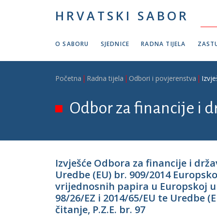
Skoči na glavni sadržaj
HRVATSKI SABOR
O SABORU
SJEDNICE
RADNA TIJELA
ZASTU
Breadcrumb
Početna
Radna tijela
Odbori i povjerenstva
Izvj
Odbor za financije i 
Izvješće Odbora za financije i d
Uredbe (EU) br. 909/2014 Europsko
vrijednosnih papira u Europskoj un
98/26/EZ i 2014/65/EU te Uredbe (
čitanje, P.Z.E. br. 97