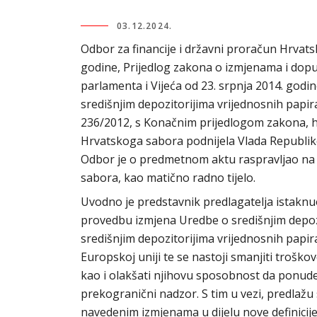
03.12.2024.
Odbor za financije i državni proračun Hrvatsk
godine, Prijedlog zakona o izmjenama i do
parlamenta i Vijeća od 23. srpnja 2014. godin
središnjim depozitorijima vrijednosnih papira
236/2012, s Konačnim prijedlogom zakona, hitn
Hrvatskoga sabora podnijela Vlada Republik
Odbor je o predmetnom aktu raspravljao na t
sabora, kao matično radno tijelo.
Uvodno je predstavnik predlagatelja istakn
provedbu izmjena Uredbe o središnjim depoz
središnjim depozitorijima vrijednosnih papir
Europskoj uniji te se nastoji smanjiti troško
kao i olakšati njihovu sposobnost da ponude
prekogranični nadzor. S tim u vezi, predlažu
navedenim izmjenama u dijelu nove definicij