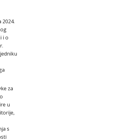
a 2024.
kog
 i o
r.
sjedniku
ga
vke za
 o
ire u
torije,
ja s
sti