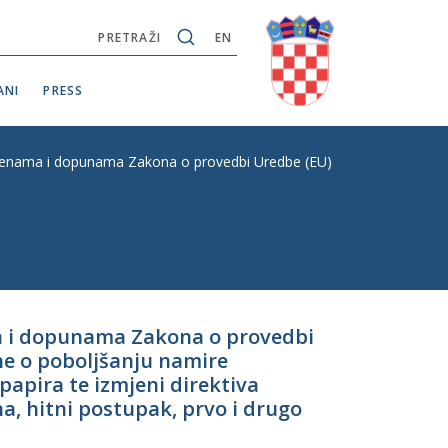
PRETRAŽI
EN
ANI
PRESS
jenama i dopunama Zakona o provedbi Uredbe (EU) br. 909/2014 Europsko
ma i dopunama Zakona o provedbi
ine o poboljšanju namire
papira te izmjeni direktiva
a, hitni postupak, prvo i drugo