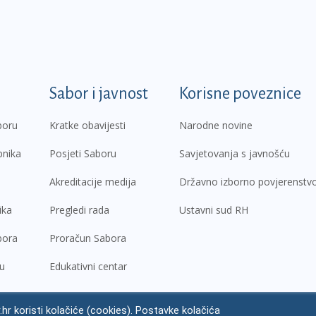
k
Sabor i javnost
Korisne poveznice
boru
Kratke obavijesti
Narodne novine
pnika
Posjeti Saboru
Savjetovanja s javnošću
Akreditacije medija
Državno izborno povjerenstv
ika
Pregledi rada
Ustavni sud RH
bora
Proračun Sabora
ru
Edukativni centar
.hr koristi kolačiće (cookies). Postavke kolačića