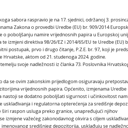
oga sabora raspravio je na 17. sjednici, održanoj 3. prosinc
punama Zakona o provedbi Uredbe (EU) br. 909/2014 Europs
e o poboljšanju namire vrijednosnih papira u Europskoj uniji
 te izmjeni direktiva 98/26/EZ i 2014/65/EU te Uredbe (EU) b
i postupak, prvo i drugo čitanje, P.Z.E. br. 97, koji je pred
e Hrvatske, aktom od 21. studenoga 2024. godine.
emelju svoje nadležnosti iz članka 73. Poslovnika Hrvatsko
uo da se ovim zakonskim prijedlogom osiguravaju pretposta
itorijima vrijednosnih papira. Općenito, izmjenama Uredbe
a nastoji se dodatno poboljšati sigurnost i učinkovitost nam
ve usklađivanja i regulatorna opterećenja za središnje depozi
 širi raspon usluga preko granice, unapređujući njihov
 se izmjene važećeg zakonodavnog okvira s ciljem usklađivan
e imenovanog središnjeg depozitorija, usklađuju se nadležno