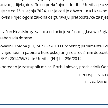
ativnog dijela, dorađuju i prekršajne odredbe. Uredba je u 
je se od 16. siječnja 2024., u cijelosti je obvezujuća i izravno
se ovim Prijedlogom zakona osiguravaju pretpostavke za nje
proračun Hrvatskoga sabora odlučio je većinom glasova (6 gl
 saboru da donese
vedbi Uredbe (EU) br. 909/2014 Europskog parlamenta i Vi
 vrijednosnih papira u Europskoj uniji i o središnjim depozit
26/EZ i 2014/65/EU te Uredbe (EU) br. 236/2012
ra određen je zastupnik mr. sc. Boris Lalovac, predsjednik Od
PREDSJEDNIK ODBO
mr. sc. Boris Lalo