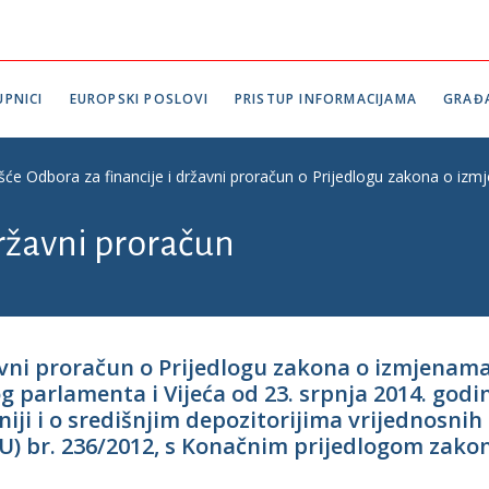
PNICI
EUROPSKI POSLOVI
PRISTUP INFORMACIJAMA
GRAĐ
ešće Odbora za financije i državni proračun o Prijedlogu zakona o izm
državni proračun
ržavni proračun o Prijedlogu zakona o izmjena
g parlamenta i Vijeća od 23. srpnja 2014. god
iji i o središnjim depozitorijima vrijednosnih 
EU) br. 236/2012, s Konačnim prijedlogom zakon