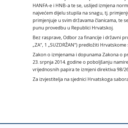
HANFA-e i HNB-a te se, uslijed izmjena norm
najvećem dijelu stupila na snagu, tj. primjenju
primjenjuje u svim državama članicama, te 
punu provedbu u Republici Hrvatskoj.
Bez rasprave, Odbor za financije i državni 
„ZA“, 1 „SUZDRŽAN“) predložiti Hrvatskome
Zakon o izmjenama i dopunama Zakona o pro
23. srpnja 2014. godine o poboljšanju namire
vrijednosnih papira te izmjeni direktiva 98/
Za izvjestitelja na sjednici Hrvatskoga sabo