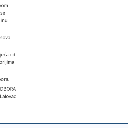
svom
 se
zinu
asova
jeća od
orijima
bora.
RA
vac