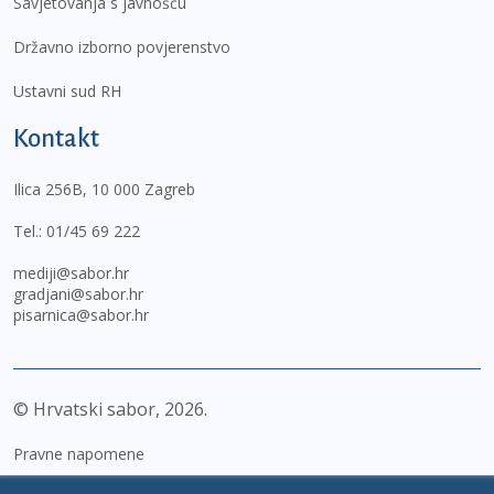
Savjetovanja s javnošću
Državno izborno povjerenstvo
Ustavni sud RH
Kontakt
Ilica 256B, 10 000 Zagreb
Tel.:
01/45 69 222
mediji@sabor.hr
gradjani@sabor.hr
pisarnica@sabor.hr
© Hrvatski sabor,
2026
Pravne napomene
Izjava o pristupačnosti