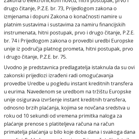
Zakona o elektroničkom novcu, hitni postupak, prvo i
drugo čitanje, P.Z.E. br. 73, Prijedlogom zakona o
izmjenama i dopuni Zakona o konačnosti namire u
platnim sustavima i sustavima za namiru financijskih
instrumenata, hitni postupak, prvo i drugo čitanje, P.Z.E.
br. 74 i Prijedlogom zakona o provedbi uredbi Europske
unije iz područja platnog prometa, hitni postupak, prvo
i drugo čitanje, P.Z.E. br. 75.
Uvodno je predstavnica predlagatelja istaknula da su ovi
zakonski prijedlozi izrađeni radi omogućavanja
provedbe Uredbe u pogledu instant kreditnih transfera
u eurima. Navedenom se uredbom na tržištu Europske
unije osigurava izvršenje instant kreditnih transfera,
odnosno brzih plaćanja, kojima se novčana sredstva u
roku od 10 sekundi od vremena primitka naloga za
plaćanje prenose s platiteljeva računa na račun
primatelja plaćanja u bilo koje doba dana i svakoga dana