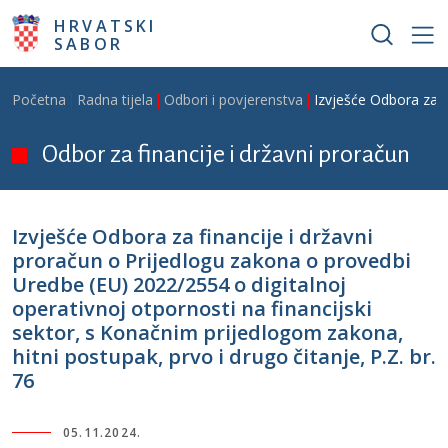
Skoči na glavni sadržaj
HRVATSKI
SABOR
Breadcrumb
Početna
Radna tijela
Odbori i povjerenstva
Izvješće Odbora za f
Odbor za financije i državni proračun
Izvješće Odbora za financije i državni
proračun o Prijedlogu zakona o provedbi
Uredbe (EU) 2022/2554 o digitalnoj
operativnoj otpornosti na financijski
sektor, s Konačnim prijedlogom zakona,
hitni postupak, prvo i drugo čitanje, P.Z. br.
76
05.11.2024.