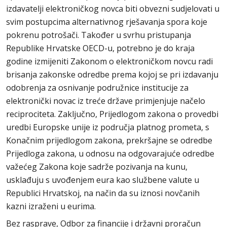
izdavatelji elektroničkog novca biti obvezni sudjelovati u
svim postupcima alternativnog rješavanja spora koje
pokrenu potrošači. Također u svrhu pristupanja
Republike Hrvatske OECD-u, potrebno je do kraja
godine izmijeniti Zakonom o elektroničkom novcu radi
brisanja zakonske odredbe prema kojoj se pri izdavanju
odobrenja za osnivanje podružnice institucije za
elektronički novac iz treće države primjenjuje načelo
reciprociteta. Zaključno, Prijedlogom zakona o provedbi
uredbi Europske unije iz područja platnog prometa, s
Konačnim prijedlogom zakona, prekršajne se odredbe
Prijedloga zakona, u odnosu na odgovarajuće odredbe
važećeg Zakona koje sadrže pozivanja na kunu,
usklađuju s uvođenjem eura kao službene valute u
Republici Hrvatskoj, na način da su iznosi novčanih
kazni izraženi u eurima.
Bez rasprave, Odbor za financije i državni proračun