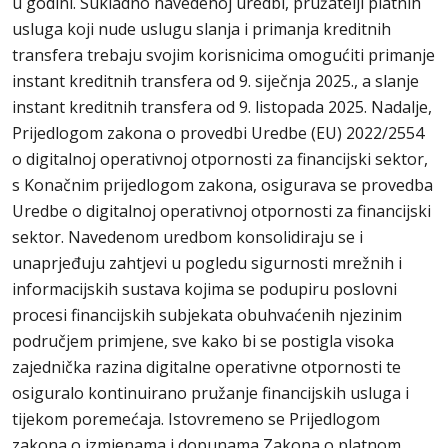
u godini. Sukladno navedenoj uredbi, pružatelji platnih
usluga koji nude uslugu slanja i primanja kreditnih
transfera trebaju svojim korisnicima omogućiti primanje
instant kreditnih transfera od 9. siječnja 2025., a slanje
instant kreditnih transfera od 9. listopada 2025. Nadalje,
Prijedlogom zakona o provedbi Uredbe (EU) 2022/2554
o digitalnoj operativnoj otpornosti za financijski sektor,
s Konačnim prijedlogom zakona, osigurava se provedba
Uredbe o digitalnoj operativnoj otpornosti za financijski
sektor. Navedenom uredbom konsolidiraju se i
unaprjeđuju zahtjevi u pogledu sigurnosti mrežnih i
informacijskih sustava kojima se podupiru poslovni
procesi financijskih subjekata obuhvaćenih njezinim
područjem primjene, sve kako bi se postigla visoka
zajednička razina digitalne operativne otpornosti te
osiguralo kontinuirano pružanje financijskih usluga i
tijekom poremećaja. Istovremeno se Prijedlogom
zakona o izmjenama i dopunama Zakona o platnom