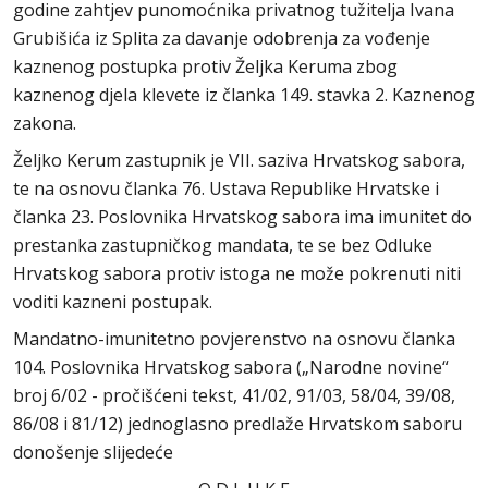
godine zahtjev punomoćnika privatnog tužitelja Ivana
Grubišića iz Splita za davanje odobrenja za vođenje
kaznenog postupka protiv Željka Keruma zbog
kaznenog djela klevete iz članka 149. stavka 2. Kaznenog
zakona.
Željko Kerum zastupnik je VII. saziva Hrvatskog sabora,
te na osnovu članka 76. Ustava Republike Hrvatske i
članka 23. Poslovnika Hrvatskog sabora ima imunitet do
prestanka zastupničkog mandata, te se bez Odluke
Hrvatskog sabora protiv istoga ne može pokrenuti niti
voditi kazneni postupak.
Mandatno-imunitetno povjerenstvo na osnovu članka
104. Poslovnika Hrvatskog sabora („Narodne novine“
broj 6/02 - pročišćeni tekst, 41/02, 91/03, 58/04, 39/08,
86/08 i 81/12) jednoglasno predlaže Hrvatskom saboru
donošenje slijedeće