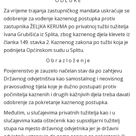
O D L U K E
Za vrijeme trajanja zastupničkog mandata uskraćuje se
odobrenje za vođenje kaznenog postupka protiv
zastupnika ŽELJKA KERUMA po privatnoj tužbi tužitelja
Ivana Grubišića iz Splita, zbog kaznenog djela klevete iz
članka 149. stavka 2. Kaznenog zakona po tužbi koja je
podnijeta Općinskom sudu u Splitu.
O b r a z l o ž e n j e
Povjerenstvo je zauzelo načelan stav da po zahtjevu
Državnog odvjetništva kao samostalnog i neovisnog
pravosudnog tijela koje je dužno postupati protiv
počinitelja kaznenih i drugih kažnjivih djela treba davati
odobrenje za pokretanje kaznenog postupka.
Međutim, u slučajevima privatnih tužitelja kao i u
slučajevima kada oštećenik kao supsidijarni tužitelj
stupa na mjesto državnog odvjetnika jer je državni