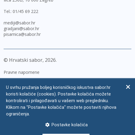
Tel.:
01/45 69 222
mediji@sabor.hr
gradjani@sabor.hr
pisarnica@sabor.hr
© Hrvatski sabor,
2026
Pravne napomene
Izjava o pristupačnosti
U svrhu pružanja boljeg korisničkog iskustva sabor.hr
Zaštita osobnih podataka
koristi kolačiće (cookies). Postavke kolačića možete
kontrolirati i prilagođavati u vašem web pregledniku.
Impressum
Klikom na "Postavke kolačića" možete postaviti njihova
Česta pitanja
ograničenja.
Kontakti
Postavke kolačića
Mapa weba