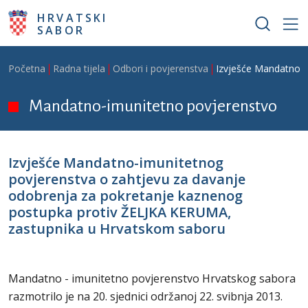
Skoči na glavni sadržaj
HRVATSKI
SABOR
Breadcrumb
Početna
Radna tijela
Odbori i povjerenstva
Izvješće Mandatno-i
Mandatno-imunitetno povjerenstvo
Izvješće Mandatno-imunitetnog
povjerenstva o zahtjevu za davanje
odobrenja za pokretanje kaznenog
postupka protiv ŽELJKA KERUMA,
zastupnika u Hrvatskom saboru
Mandatno - imunitetno povjerenstvo Hrvatskog sabora
razmotrilo je na 20. sjednici održanoj 22. svibnja 2013.