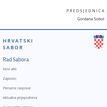
P R E D S J E D N I C A
Gordana Sobol
HRVATSKI
SABOR
Podnožje prvi izbornik
Rad Sabora
Novi akti
Zapisnici
Plenarne rasprave
Aktualna prijepodneva