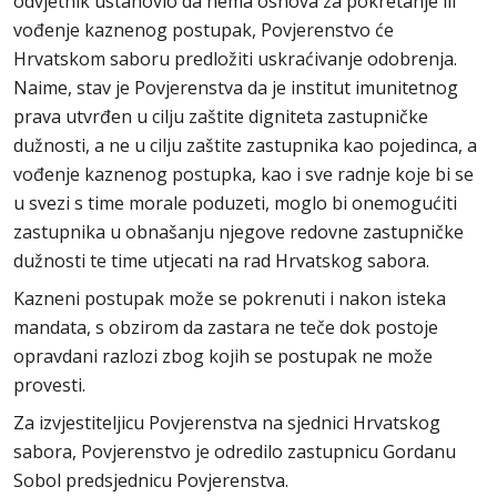
odvjetnik ustanovio da nema osnova za pokretanje ili
vođenje kaznenog postupak, Povjerenstvo će
Hrvatskom saboru predložiti uskraćivanje odobrenja.
Naime, stav je Povjerenstva da je institut imunitetnog
prava utvrđen u cilju zaštite digniteta zastupničke
dužnosti, a ne u cilju zaštite zastupnika kao pojedinca, a
vođenje kaznenog postupka, kao i sve radnje koje bi se
u svezi s time morale poduzeti, moglo bi onemogućiti
zastupnika u obnašanju njegove redovne zastupničke
dužnosti te time utjecati na rad Hrvatskog sabora.
Kazneni postupak može se pokrenuti i nakon isteka
mandata, s obzirom da zastara ne teče dok postoje
opravdani razlozi zbog kojih se postupak ne može
provesti.
Za izvjestiteljicu Povjerenstva na sjednici Hrvatskog
sabora, Povjerenstvo je odredilo zastupnicu Gordanu
Sobol predsjednicu Povjerenstva.