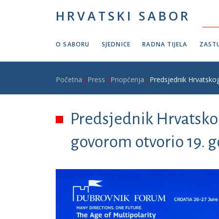
Skoči na glavni sadržaj
HRVATSKI SABOR
O SABORU
SJEDNICE
RADNA TIJELA
ZASTU
Breadcrumb
Početna
Press
Priopćenja
Predsjednik Hrvatsko
Predsjednik Hrvatsk
govorom otvorio 19.