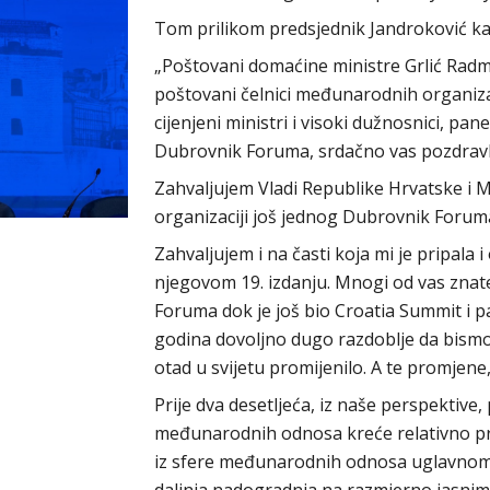
Tom prilikom predsjednik Jandroković ka
„Poštovani domaćine ministre Grlić Rad
poštovani čelnici međunarodnih organiza
cijenjeni ministri i visoki dužnosnici, paneli
Dubrovnik Foruma, srdačno vas pozdrav
Zahvaljujem Vladi Republike Hrvatske i M
organizaciji još jednog Dubrovnik Forum
Zahvaljujem i na časti koja mi je pripala
njegovom 19. izdanju. Mnogi od vas znate
Foruma dok je još bio Croatia Summit i pa
godina dovoljno dugo razdoblje da bismo 
otad u svijetu promijenilo. A te promjene
Prije dva desetljeća, iz naše perspektive,
međunarodnih odnosa kreće relativno pre
iz sfere međunarodnih odnosa uglavnom 