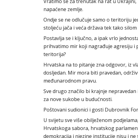
Vratimo se za trenutak na rat u Ukrajini, 
napaćene zemlje.
Ondje se ne odlučuje samo o teritoriju je
stoljeću jača i veća država tek tako silom 
Postavlja se i ključno, a ipak vrlo jedno
prihvatimo mir koji nagrađuje agresiju i
teritorija?
Hrvatska na to pitanje zna odgovor, iz vla
dosljedan. Mir mora biti pravedan, održiv i
međunarodnom pravu.
Sve drugo značilo bi krajnje nepravedan
za nove sukobe u budućnosti.
Poštovani sudionici i gosti Dubrovnik Fo
U svijetu sve više obilježenom podjelama
Hrvatskoga sabora, hrvatskog parlamenta
demokracija i njezine institucije nisu i n