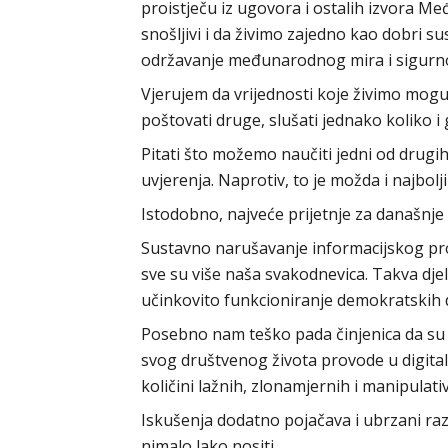
proistječu iz ugovora i ostalih izvora 
snošljivi i da živimo zajedno kao dobri su
održavanje međunarodnog mira i sigurno
Vjerujem da vrijednosti koje živimo mogu
poštovati druge, slušati jednako koliko i 
Pitati što možemo naučiti jedni od drugih
uvjerenja. Naprotiv, to je možda i najbol
Istodobno, najveće prijetnje za današnje
Sustavno narušavanje informacijskog pros
sve su više naša svakodnevica. Takva dj
učinkovito funkcioniranje demokratskih 
Posebno nam teško pada činjenica da su n
svog društvenog života provode u digita
količini lažnih, zlonamjernih i manipulati
Iskušenja dodatno pojačava i ubrzani razv
nimalo lako nositi.