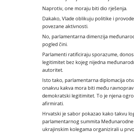
Naprotiv, one moraju biti dio rješenja.
Dakako, Vlade oblikuju politike i provode 
povezane aktivnosti.
No, parlamentarna dimenzija međunarodn
pogled čini.
Parlamenti ratificiraju sporazume, dono
legitimitet bez kojeg nijedna međunarodn
autoritet.
Isto tako, parlamentarna diplomacija otv
onakvu kakva mora biti među ravnopravn
demokratski legitimitet. To je njena ogr
afirmirati.
Hrvatski je sabor pokazao kako takvu log
parlamentarnog summita Međunarodne k
ukrajinskim kolegama organizirali u prvo