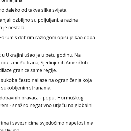
 temeljima.
o daleko od takve slike svijeta.
jali ozbiljno su poljuljani, a razina
i je nestala.
k Forum s dobrim razlogom opisuje kao doba
.
u Ukrajini ušao je u petu godinu. Na
bu između Irana, Sjedinjenih Američkih
adilaze granice same regije.
 sukoba često nailaze na ograničenja koja
 sukobljenim stranama.
ih dobavnih pravaca - poput Hormuškog
orem - snažno negativno utječu na globalni
rima i saveznicima svjedočimo napetostima
islivima.