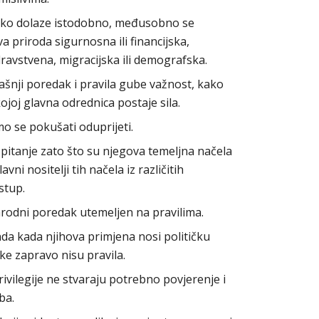
ijetko dolaze istodobno, međusobno se
va priroda sigurnosna ili financijska,
dravstvena, migracijska ili demografska.
šnji poredak i pravila gube važnost, kako
ojoj glavna odrednica postaje sila.
o se pokušati oduprijeti.
 pitanje zato što su njegova temeljna načela
vni nositelji tih načela iz različitih
stup.
rodni poredak utemeljen na pravilima.
 onda kada njihova primjena nosi političku
eke zapravo nisu pravila.
rivilegije ne stvaraju potrebno povjerenje i
ba.