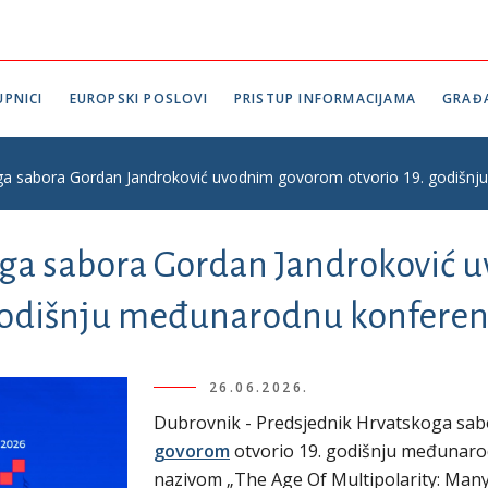
PNICI
EUROPSKI POSLOVI
PRISTUP INFORMACIJAMA
GRAĐ
ga sabora Gordan Jandroković uvodnim govorom otvorio 19. godišn
oga sabora Gordan Jandroković 
 godišnju međunarodnu konferen
26.06.2026.
Dubrovnik - Predsjednik Hrvatskoga sab
govorom
otvorio 19. godišnju međunar
nazivom „The Age Of Multipolarity: Many