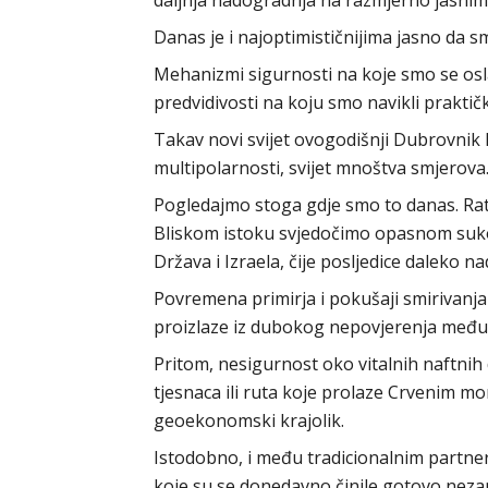
daljnja nadogradnja na razmjerno jasnim
Danas je i najoptimističnijima jasno da sm
Mehanizmi sigurnosti na koje smo se oslan
predvidivosti na koju smo navikli praktičk
Takav novi svijet ovogodišnji Dubrovni
multipolarnosti, svijet mnoštva smjerova
Pogledajmo stoga gdje smo to danas. Rat 
Bliskom istoku svjedočimo opasnom suko
Država i Izraela, čije posljedice daleko n
Povremena primirja i pokušaji smirivanja
proizlaze iz dubokog nepovjerenja među
Pritom, nesigurnost oko vitalnih naftn
tjesnaca ili ruta koje prolaze Crvenim m
geoekonomski krajolik.
Istodobno, i među tradicionalnim partne
koje su se donedavno činile gotovo nezam