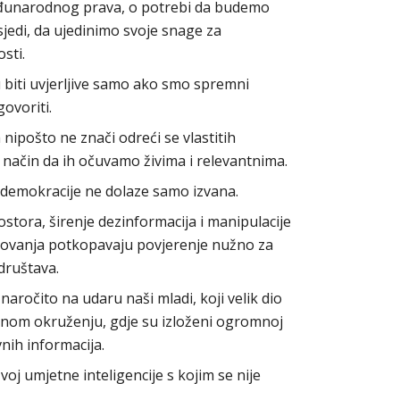
Međunarodnog prava, o potrebi da budemo
sjedi, da ujedinimo svoje snage za
sti.
 biti uvjerljive samo ako smo spremni
govoriti.
 nipošto ne znači odreći se vlastitih
ji način da ih očuvamo živima i relevantnima.
 demokracije ne dolaze samo izvana.
tora, širenje dezinformacija i manipulacije
elovanja potkopavaju povjerenje nužno za
društava.
aročito na udaru naši mladi, koji velik dio
lnom okruženju, gdje su izloženi ogromnoj
vnih informacija.
oj umjetne inteligencije s kojim se nije