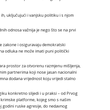
ih, uključujući i vanjsku politiku i s njom
ih odnosa važnija je nego što se na prvi
se zakone i osiguravaju demokratski
a odluka ne može imati puni politički
ara prostor za otvorenu razmjenu mišljenja,
im partnerima koji nose jasan nacionalni
omna dodana vrijednost koju vrijedi stalno
iku konkretno slijedi i u praksi – od Prvog
rimske platforme, kojeg smo s našim
j godini ruske agresije, do nedavnog