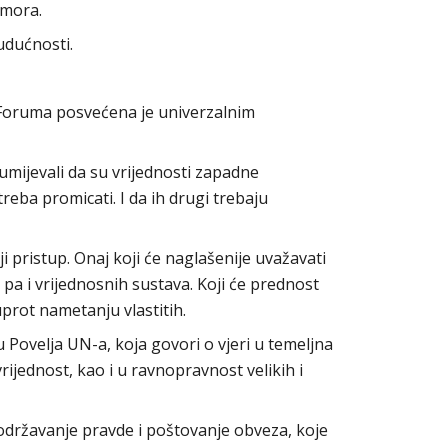
 mora.
udućnosti.
Foruma posvećena je univerzalnim
mijevali da su vrijednosti zapadne
treba promicati. I da ih drugi trebaju
iji pristup. Onaj koji će naglašenije uvažavati
a, pa i vrijednosnih sustava. Koji će prednost
suprot nametanju vlastitih.
u Povelja UN-a, koja govori o vjeri u temeljna
rijednost, kao i u ravnopravnost velikih i
 održavanje pravde i poštovanje obveza, koje