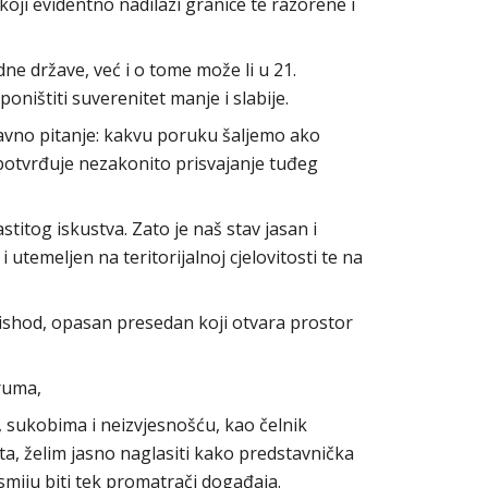
koji evidentno nadilazi granice te razorene i
dne države, već i o tome može li u 21.
poništiti suverenitet manje i slabije.
stavno pitanje: kakvu poruku šaljemo ako
 potvrđuje nezakonito prisvajanje tuđeg
stitog iskustva. Zato je naš stav jasan i
 utemeljen na teritorijalnoj cjelovitosti te na
 ishod, opasan presedan koji otvara prostor
ruma,
, sukobima i neizvjesnošću, kao čelnik
, želim jasno naglasiti kako predstavnička
e smiju biti tek promatrači događaja.