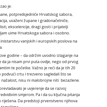
zao je:
mane, potpredsjedniče Hrvatskog sabora,
cija, uvaženi župane i gradonačelniče,
sti, ekscelencije, dragi gosti i prijatelji
ljam uime Hrvatskoga sabora i osobno.
inistarstvu vanjskih i europskih poslova na
a.
 i ove godine – da održim uvodno izlaganje na
 da ja nisam prvi puta ovdje, nego od prvog
mtim te početke. Važno je reći da je tih 20
podvući crtu i trezveno sagledali što se
, nažalost, nisu ni malobrojne niti bezazlene.
 prevladavalo je uvjerenje da se razvoj
dvidivim smjerom. Pa i da su ključna pitanja
riješena. Da predstoji prvenstveno njihova