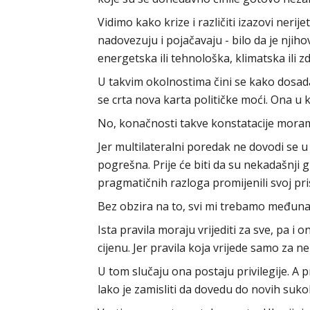
Vidimo kako krize i različiti izazovi ner
nadovezuju i pojačavaju - bilo da je njiho
energetska ili tehnološka, klimatska ili z
U takvim okolnostima čini se kako dosada
se crta nova karta političke moći. Ona u k
No, konačnosti takve konstatacije moram
Jer multilateralni poredak ne dovodi se u
pogrešna. Prije će biti da su nekadašnji gla
pragmatičnih razloga promijenili svoj pri
Bez obzira na to, svi mi trebamo međuna
Ista pravila moraju vrijediti za sve, pa i
cijenu. Jer pravila koja vrijede samo za n
U tom slučaju ona postaju privilegije. A p
lako je zamisliti da dovedu do novih suko