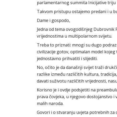
parlamentarnog summita Inicijative triju
Takvom pristupu ostajemo predani i u b
Dame i gospodo,
Jedna od tema ovogodišnjeg Dubrovnik 
vrijednostima u multipolarnom svijetu.
Treba to priznati: mnogi su dugo podrazu
civilizacije gotov, optimalan model kojeg 
jednostavno prihvatiti i slijediti.
No, očito je da današnji svijet traži drukč
razlike između različitih kultura, tradicij
davati suživotu različitih vrijednosti, na
Korisno je i ovdje podsjetiti na preambul
prava čovjeka, u njegovo dostojanstvo i v
malih naroda.
Govori i o stvaranju uvjeta potrebnih za