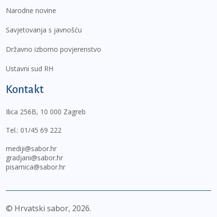
Narodne novine
Savjetovanja s javnošću
Državno izborno povjerenstvo
Ustavni sud RH
Kontakt
Ilica 256B, 10 000 Zagreb
Tel.:
01/45 69 222
mediji@sabor.hr
gradjani@sabor.hr
pisarnica@sabor.hr
© Hrvatski sabor,
2026