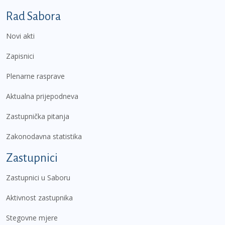
Podnožje prvi izbornik
Rad Sabora
Novi akti
Zapisnici
Plenarne rasprave
Aktualna prijepodneva
Zastupnička pitanja
Zakonodavna statistika
Zastupnici
Zastupnici u Saboru
Aktivnost zastupnika
Stegovne mjere