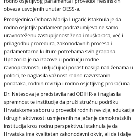
rodno osjetljivog parlamenta i provedbi Helsinških
obveza usvojenih unutar OESS-a.
Predsjednica Odbora Marija Lugarić istaknula je da
rodno osjetljiv parlament podrazumijeva ne samo
uravnoteženu zastupljenost žena i muškaraca, već i
prilagodbu procedura, zakonodavnih procesa i
parlamentarne kulture potrebama svih građana.
Upozorila je na izazove u području rodne
ravnopravnosti, uključujući porast nasilja nad ženama u
politici, te naglasila važnost rodno razvrstanih
podataka, rodnih revizija i rodno osjetljivog proračuna.
Dr. Netesova je predstavila rad ODIHR-a i naglasila
spremnost te institucije da pruži stručnu podršku
Hrvatskome saboru u provedbi rodnih revizija, edukacija
i drugih aktivnosti usmjerenih na jačanje demokratskih
institucija kroz rodnu perspektivu. Istaknula je da
Hrvatska ima kvalitetan zakonodavni okvir, ali da i dalje