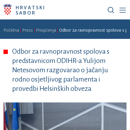
Skoči na glavni sadržaj
HRVATSKI
SABOR
Breadcrumb
Početna
Press
Priopćenja
Odbor za ravnopravnost spolova s pr
Odbor za ravnopravnost spolova s
predstavnicom ODIHR-a Yulijom
Netesovom razgovarao o jačanju
rodno osjetljivog parlamenta i
provedbi Helsinških obveza