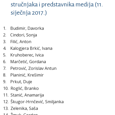
stručnjaka i predstavnika medija (11.
siječnja 2017.)
1. Budimir, Davorka
2. Cindori, Sonja
3. Filić, Anton
4. Kalogjera Brkić, Ivana
5. Kruhoberec, Ivica
6. Marčetić, Gordana
7. Petrović, Zorislav Antun
8. Planinić, Krešimir
9. Prkut, Duje
10. Roglić, Branko
11. Stanić, Anamarija
12. Škugor-Hrnčević, Smiljanka
13. Zelenika, Saša