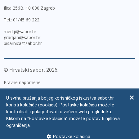
Ilica 256B, 10 000 Zagreb
Tel.:
01/45 69 222
mediji@sabor.hr
gradjani@sabor.hr
pisarnica@sabor.hr
© Hrvatski sabor,
2026
Pravne napomene
Izjava o pristupačnosti
U svrhu pružanja boljeg korisničkog iskustva sabor.hr
Zaštita osobnih podataka
koristi kolačiće (cookies). Postavke kolačića možete
kontrolirati i prilagođavati u vašem web pregledniku.
Impressum
Klikom na "Postavke kolačića" možete postaviti njihova
Česta pitanja
ograničenja.
Kontakti
Postavke kolačića