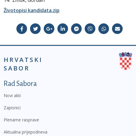
14. Žmuk, Gordan
Životopisi kandidata.zip
HRVATSKI
SABOR
Podnožje prvi izbornik
Rad Sabora
Novi akti
Zapisnici
Plenarne rasprave
Aktualna prijepodneva