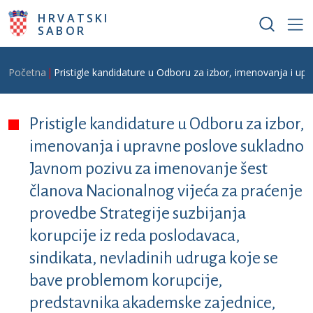
Skoči na glavni sadržaj
HRVATSKI
SABOR
Breadcrumb
Početna
Pristigle kandidature u Odboru za izbor, imenovanja i up
Pristigle kandidature u Odboru za izbor,
imenovanja i upravne poslove sukladno
Javnom pozivu za imenovanje šest
članova Nacionalnog vijeća za praćenje
provedbe Strategije suzbijanja
korupcije iz reda poslodavaca,
sindikata, nevladinih udruga koje se
bave problemom korupcije,
predstavnika akademske zajednice,