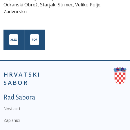
Odranski Obrež, Starjak, Strmec, Veliko Polje,
Zadvorsko.
HRVATSKI
SABOR
Podnožje prvi izbornik
Rad Sabora
Novi akti
Zapisnici