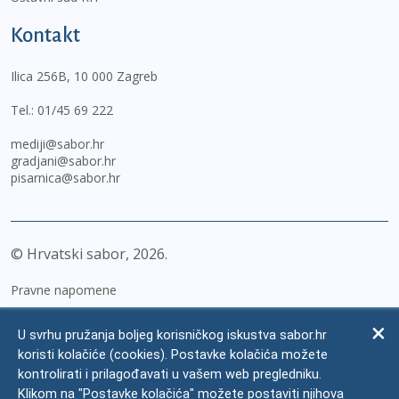
Kontakt
Ilica 256B, 10 000 Zagreb
Tel.:
01/45 69 222
mediji@sabor.hr
gradjani@sabor.hr
pisarnica@sabor.hr
© Hrvatski sabor,
2026
Pravne napomene
Izjava o pristupačnosti
U svrhu pružanja boljeg korisničkog iskustva sabor.hr
Zaštita osobnih podataka
koristi kolačiće (cookies). Postavke kolačića možete
kontrolirati i prilagođavati u vašem web pregledniku.
Impressum
Klikom na "Postavke kolačića" možete postaviti njihova