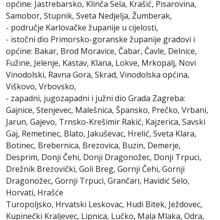
općine: Jastrebarsko, Klinča Sela, Krašić, Pisarovina,
Samobor, Stupnik, Sveta Nedjelja, Žumberak,
- područje Karlovačke županije u cijelosti,
- istočni dio Primorsko-goranske županije gradovi i
općine: Bakar, Brod Moravice, Čabar, Čavle, Delnice,
Fužine, Jelenje, Kastav, Klana, Lokve, Mrkopalj, Novi
Vinodolski, Ravna Gora, Skrad, Vinodolska općina,
Viškovo, Vrbovsko,
- zapadni, jugozapadni i južni dio Grada Zagreba:
Gajnice, Stenjevec, Malešnica, Špansko, Prečko, Vrbani,
Jarun, Gajevo, Trnsko-Krešimir Rakić, Kajzerica, Savski
Gaj, Remetinec, Blato, Jakuševac, Hrelić, Sveta Klara,
Botinec, Brebernica, Brezovica, Buzin, Demerje,
Desprim, Donji Čehi, Donji Dragonožec, Donji Trpuci,
Drežnik Brezovički, Goli Breg, Gornji Čehi, Gornji
Dragonožec, Gornji Trpuci, Grančari, Havidić Selo,
Horvati, Hrašće
Turopoljsko, Hrvatski Leskovac, Hudi Bitek, Ježdovec,
Kupinečki Kraljevec, Lipnica, Lučko, Mala Mlaka, Odra,