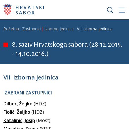
Skoči na glavni sadržaj
HRVATSKI
SABOR
Breadcrumb
Početna
Zastupnici
Izborne jedinice
VII. izborna jedinica
8. saziv Hrvatskoga sabora (28.12.2015.
- 14.10.2016.)
VII. izborna jedinica
IZABRANI ZASTUPNICI
Dilber, Željko
(HDZ)
Fiolić, Željko
(HDZ)
Katalinić, Josip
(Most)
Mateljan, Damir
(SDP)