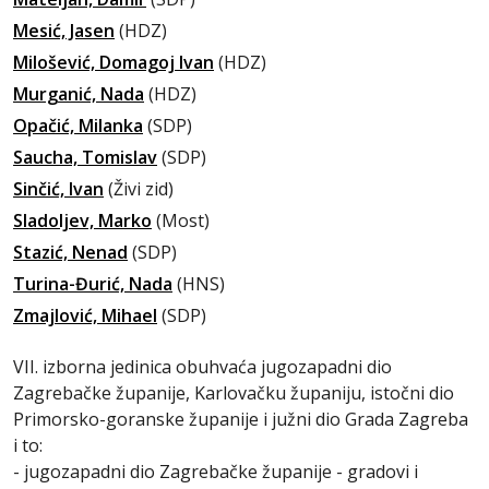
Mesić, Jasen
(HDZ)
Milošević, Domagoj Ivan
(HDZ)
Murganić, Nada
(HDZ)
Opačić, Milanka
(SDP)
Saucha, Tomislav
(SDP)
Sinčić, Ivan
(Živi zid)
Sladoljev, Marko
(Most)
Stazić, Nenad
(SDP)
Turina-Đurić, Nada
(HNS)
Zmajlović, Mihael
(SDP)
VII. izborna jedinica obuhvaća jugozapadni dio
Zagrebačke županije, Karlovačku županiju, istočni dio
Primorsko-goranske županije i južni dio Grada Zagreba
i to:
- jugozapadni dio Zagrebačke županije - gradovi i