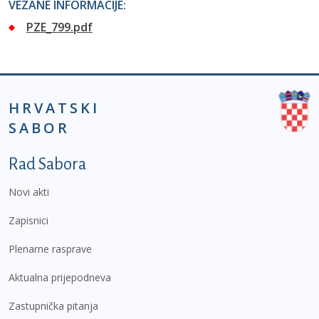
VEZANE INFORMACIJE:
PZE_799.pdf
HRVATSKI
SABOR
Podnožje prvi izbornik
Rad Sabora
Novi akti
Zapisnici
Plenarne rasprave
Aktualna prijepodneva
Zastupnička pitanja