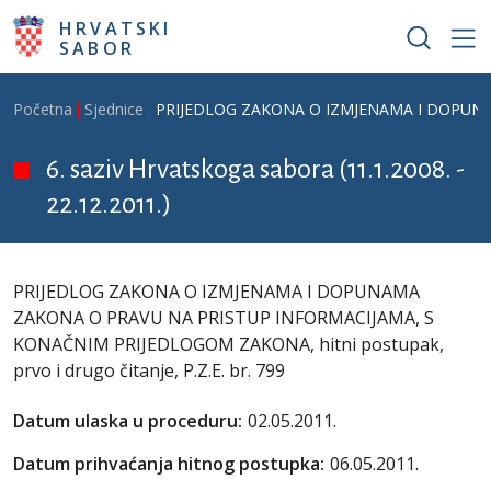
Skoči na glavni sadržaj
HRVATSKI
SABOR
Breadcrumb
Početna
Sjednice
PRIJEDLOG ZAKONA O IZMJENAMA I DOPUNAMA 
6. saziv Hrvatskoga sabora (11.1.2008. -
22.12.2011.)
PRIJEDLOG ZAKONA O IZMJENAMA I DOPUNAMA
ZAKONA O PRAVU NA PRISTUP INFORMACIJAMA, S
KONAČNIM PRIJEDLOGOM ZAKONA, hitni postupak,
prvo i drugo čitanje, P.Z.E. br. 799
Datum ulaska u proceduru:
02.05.2011.
Datum prihvaćanja hitnog postupka:
06.05.2011.