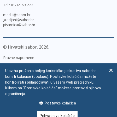
Tel.:
01/45 69 222
mediji@sabor.hr
gradjani@sabor.hr
pisarnica@sabor.hr
© Hrvatski sabor,
2026
Pravne napomene
Izjava o pristupačnosti
U svrhu pružanja boljeg korisničkog iskustva sabor.hr
Zaštita osobnih podataka
koristi kolačiće (cookies). Postavke kolačića možete
kontrolirati i prilagođavati u vašem web pregledniku.
Impressum
Klikom na "Postavke kolačića" možete postaviti njihova
Česta pitanja
ograničenja.
Kontakti
Postavke kolačića
Mapa weba
Prihvati sve kolačiće