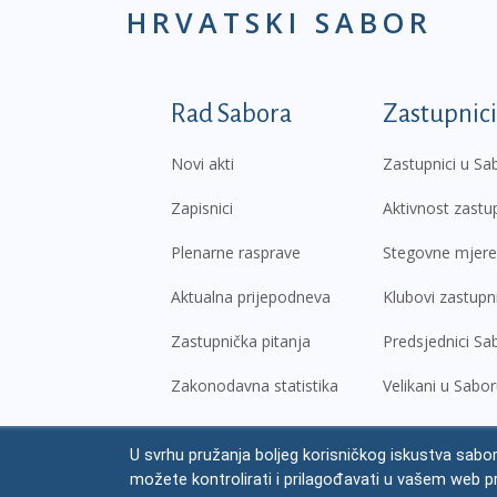
HRVATSKI SABOR
Podnožje prvi izborni
Rad Sabora
Zastupnici
Novi akti
Zastupnici u Sa
Zapisnici
Aktivnost zastu
Plenarne rasprave
Stegovne mjere
Aktualna prijepodneva
Klubovi zastupn
Zastupnička pitanja
Predsjednici Sa
Zakonodavna statistika
Velikani u Sabo
U svrhu pružanja boljeg korisničkog iskustva sabor
© Hrvatski sabor,
2026
možete kontrolirati i prilagođavati u vašem web p
Prav