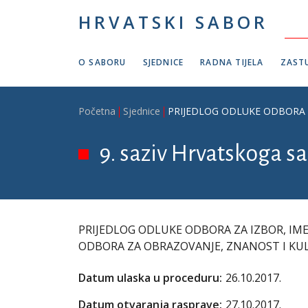
Skoči na glavni sadržaj
HRVATSKI SABOR
O SABORU
SJEDNICE
RADNA TIJELA
ZASTU
Breadcrumb
Početna
Sjednice
PRIJEDLOG ODLUKE ODBORA 
9. saziv Hrvatskoga sa
PRIJEDLOG ODLUKE ODBORA ZA IZBOR, I
ODBORA ZA OBRAZOVANJE, ZNANOST I K
Datum ulaska u proceduru:
26.10.2017.
Datum otvaranja rasprave:
27.10.2017.