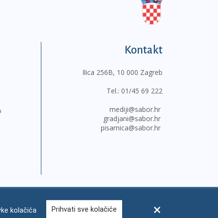
Kontakt
Ilica 256B, 10 000 Zagreb
Tel.:
01/45 69 222
mediji@sabor.hr
o
gradjani@sabor.hr
pisarnica@sabor.hr
Prihvati sve kolačiće
ke kolačića
sum
Česta pitanja
Kontakti
Mapa weba