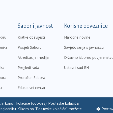
k
Sabor i javnost
Korisne poveznice
boru
Kratke obavijesti
Narodne novine
pnika
Posjeti Saboru
Savjetovanja s javnošću
Akreditacije medija
Državno izborno povjerenstv
ika
Pregledi rada
Ustavni sud RH
bora
Proračun Sabora
ru
Edukativni centar
.hr koristi kolačiće (cookies). Postavke kolačića
regledniku. Klikom na "Postavke kolačića" možete
Postav
ne napomene
Izjava o pristupačnosti
Zaštita osobnih podataka
Impres