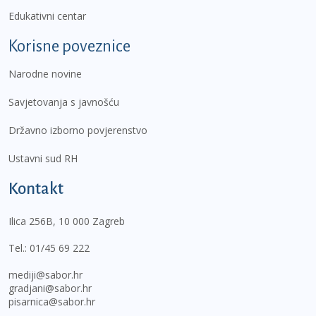
Edukativni centar
Korisne poveznice
Narodne novine
Savjetovanja s javnošću
Državno izborno povjerenstvo
Ustavni sud RH
Kontakt
Ilica 256B, 10 000 Zagreb
Tel.:
01/45 69 222
mediji@sabor.hr
gradjani@sabor.hr
pisarnica@sabor.hr