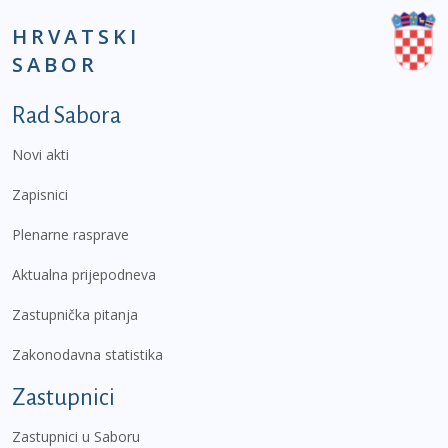
HRVATSKI
SABOR
Podnožje prvi izbornik
Rad Sabora
Novi akti
Zapisnici
Plenarne rasprave
Aktualna prijepodneva
Zastupnička pitanja
Zakonodavna statistika
Zastupnici
Zastupnici u Saboru