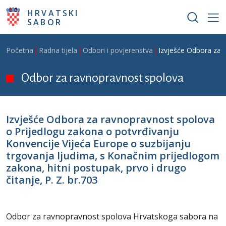
Skoči na glavni sadržaj
HRVATSKI
SABOR
Breadcrumb
Početna
Radna tijela
Odbori i povjerenstva
Izvješće Odbora za r
Odbor za ravnopravnost spolova
Izvješće Odbora za ravnopravnost spolova
o Prijedlogu zakona o potvrđivanju
Konvencije Vijeća Europe o suzbijanju
trgovanja ljudima, s Konačnim prijedlogom
zakona, hitni postupak, prvo i drugo
čitanje, P. Z. br.703
Odbor za ravnopravnost spolova Hrvatskoga sabora na