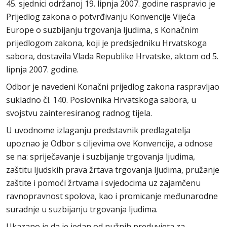
45. sjednici održanoj 19. lipnja 2007. godine raspravio je
Prijedlog zakona o potvrđivanju Konvencije Vijeća
Europe o suzbijanju trgovanja ljudima, s Konačnim
prijedlogom zakona, koji je predsjedniku Hrvatskoga
sabora, dostavila Vlada Republike Hrvatske, aktom od 5.
lipnja 2007. godine.
Odbor je navedeni Konačni prijedlog zakona raspravljao
sukladno čl. 140. Poslovnika Hrvatskoga sabora, u
svojstvu zainteresiranog radnog tijela.
U uvodnome izlaganju predstavnik predlagatelja
upoznao je Odbor s ciljevima ove Konvencije, a odnose
se na: spriječavanje i suzbijanje trgovanja ljudima,
zaštitu ljudskih prava žrtava trgovanja ljudima, pružanje
zaštite i pomoći žrtvama i svjedocima uz zajamčenu
ravnopravnost spolova, kao i promicanje međunarodne
suradnje u suzbijanju trgovanja ljudima.
Ukazano je da je jedan od nužnih preduvjeta za