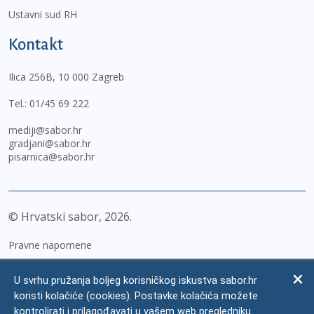
Ustavni sud RH
Kontakt
Ilica 256B, 10 000 Zagreb
Tel.:
01/45 69 222
mediji@sabor.hr
gradjani@sabor.hr
pisarnica@sabor.hr
© Hrvatski sabor,
2026
Pravne napomene
Izjava o pristupačnosti
U svrhu pružanja boljeg korisničkog iskustva sabor.hr
Zaštita osobnih podataka
koristi kolačiće (cookies). Postavke kolačića možete
kontrolirati i prilagođavati u vašem web pregledniku.