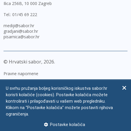
Ilica 256B, 10 000 Zagreb
Tel.:
01/45 69 222
mediji@sabor.hr
gradjani@sabor.hr
pisarnica@sabor.hr
© Hrvatski sabor,
2026
Pravne napomene
Izjava o pristupačnosti
U svrhu pružanja boljeg korisničkog iskustva sabor.hr
Zaštita osobnih podataka
koristi kolačiće (cookies). Postavke kolačića možete
kontrolirati i prilagođavati u vašem web pregledniku.
Impressum
Klikom na "Postavke kolačića" možete postaviti njihova
Česta pitanja
ograničenja.
Kontakti
Postavke kolačića