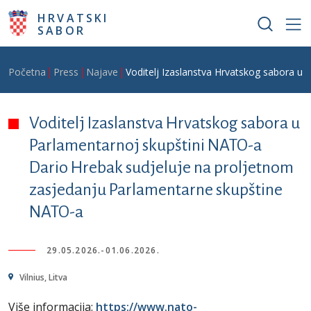
Skoči na glavni sadržaj
HRVATSKI
SABOR
Breadcrumb
Početna
Press
Najave
Voditelj Izaslanstva Hrvatskog sabora u
Voditelj Izaslanstva Hrvatskog sabora u
Parlamentarnoj skupštini NATO-a
Dario Hrebak sudjeluje na proljetnom
zasjedanju Parlamentarne skupštine
NATO-a
29.05.2026.
-
01.06.2026.
Vilnius, Litva
Više informacija:
https://www.nato-