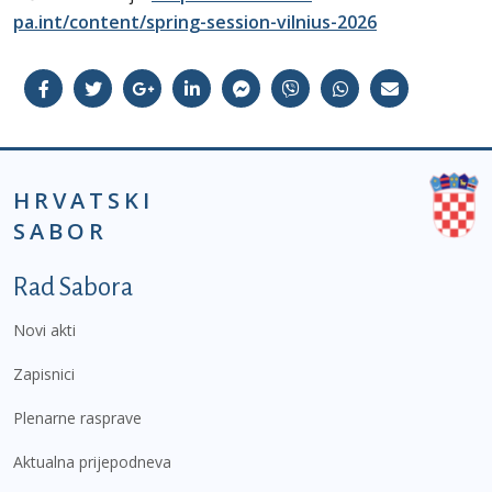
pa.int/content/spring-session-vilnius-2026
HRVATSKI
SABOR
Podnožje prvi izbornik
Rad Sabora
Novi akti
Zapisnici
Plenarne rasprave
Aktualna prijepodneva