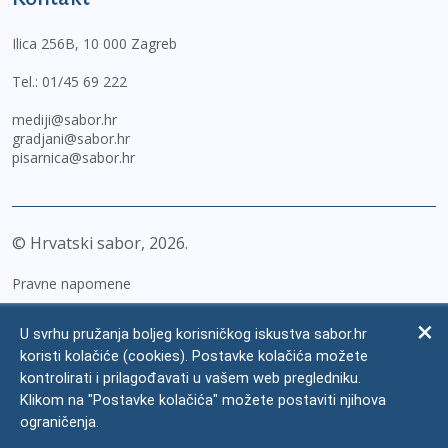
Ilica 256B, 10 000 Zagreb
Tel.:
01/45 69 222
mediji@sabor.hr
gradjani@sabor.hr
pisarnica@sabor.hr
© Hrvatski sabor,
2026
Pravne napomene
Izjava o pristupačnosti
U svrhu pružanja boljeg korisničkog iskustva sabor.hr
Zaštita osobnih podataka
koristi kolačiće (cookies). Postavke kolačića možete
kontrolirati i prilagođavati u vašem web pregledniku.
Impressum
Klikom na "Postavke kolačića" možete postaviti njihova
Česta pitanja
ograničenja.