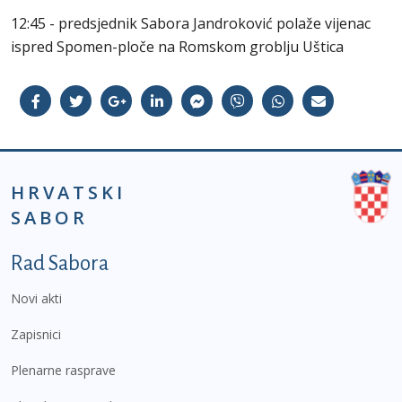
12:45 - predsjednik Sabora Jandroković polaže vijenac
ispred Spomen-ploče na Romskom groblju Uštica
HRVATSKI
SABOR
Podnožje prvi izbornik
Rad Sabora
Novi akti
Zapisnici
Plenarne rasprave