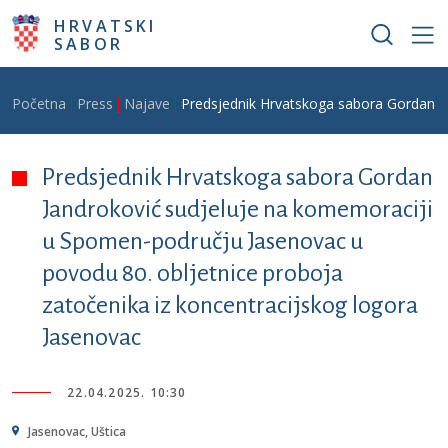
Skoči na glavni sadržaj
HRVATSKI
SABOR
Breadcrumb
Početna
Press
Najave
Predsjednik Hrvatskoga sabora Gordan Ja
Predsjednik Hrvatskoga sabora Gordan
Jandroković sudjeluje na komemoraciji
u Spomen-području Jasenovac u
povodu 80. obljetnice proboja
zatočenika iz koncentracijskog logora
Jasenovac
22.04.2025. 10:30
Jasenovac, Uštica