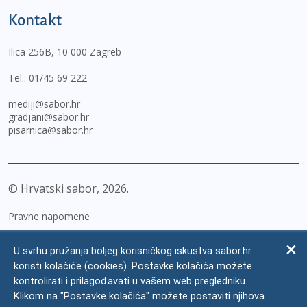
Kontakt
Ilica 256B, 10 000 Zagreb
Tel.:
01/45 69 222
mediji@sabor.hr
gradjani@sabor.hr
pisarnica@sabor.hr
© Hrvatski sabor,
2026
Pravne napomene
Izjava o pristupačnosti
U svrhu pružanja boljeg korisničkog iskustva sabor.hr
Zaštita osobnih podataka
koristi kolačiće (cookies). Postavke kolačića možete
kontrolirati i prilagođavati u vašem web pregledniku.
Impressum
Klikom na "Postavke kolačića" možete postaviti njihova