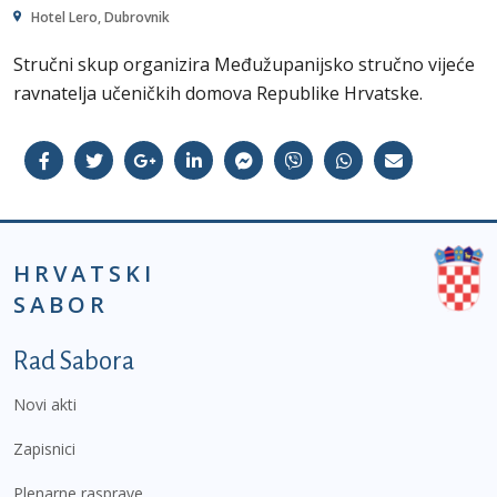
Hotel Lero, Dubrovnik
Stručni skup organizira Međužupanijsko stručno vijeće
ravnatelja učeničkih domova Republike Hrvatske.
HRVATSKI
SABOR
Podnožje prvi izbornik
Rad Sabora
Novi akti
Zapisnici
Plenarne rasprave