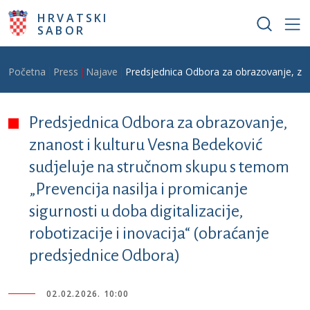
Skoči na glavni sadržaj
HRVATSKI
SABOR
Breadcrumb
Početna
Press
Najave
Predsjednica Odbora za obrazovanje, znan
Predsjednica Odbora za obrazovanje,
znanost i kulturu Vesna Bedeković
sudjeluje na stručnom skupu s temom
„Prevencija nasilja i promicanje
sigurnosti u doba digitalizacije,
robotizacije i inovacija“ (obraćanje
predsjednice Odbora)
02.02.2026. 10:00