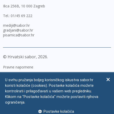
Ilica 256B, 10 000 Zagreb
Tel.:
01/45 69 222
mediji@sabor.hr
gradjani@sabor.hr
pisarnica@sabor.hr
© Hrvatski sabor,
2026
Pravne napomene
Izjava o pristupačnosti
U svrhu pružanja boljeg korisničkog iskustva sabor.hr
Zaštita osobnih podataka
koristi kolačiće (cookies). Postavke kolačića možete
kontrolirati i prilagođavati u vašem web pregledniku.
Impressum
Klikom na "Postavke kolačića" možete postaviti njihova
Česta pitanja
ograničenja.
Kontakti
Postavke kolačića