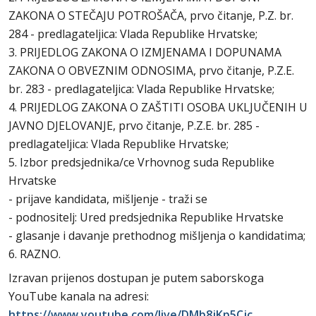
ZAKONA O STEČAJU POTROŠAČA, prvo čitanje, P.Z. br.
284 - predlagateljica: Vlada Republike Hrvatske;
3. PRIJEDLOG ZAKONA O IZMJENAMA I DOPUNAMA
ZAKONA O OBVEZNIM ODNOSIMA, prvo čitanje, P.Z.E.
br. 283 - predlagateljica: Vlada Republike Hrvatske;
4. PRIJEDLOG ZAKONA O ZAŠTITI OSOBA UKLJUČENIH U
JAVNO DJELOVANJE, prvo čitanje, P.Z.E. br. 285 -
predlagateljica: Vlada Republike Hrvatske;
5. Izbor predsjednika/ce Vrhovnog suda Republike
Hrvatske
- prijave kandidata, mišljenje - traži se
- podnositelj: Ured predsjednika Republike Hrvatske
- glasanje i davanje prethodnog mišljenja o kandidatima;
6. RAZNO.
Izravan prijenos dostupan je putem saborskoga
YouTube kanala na adresi:
https://www.youtube.com/live/DMb8jKp5Cjc