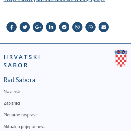
HRVATSKI
SABOR
Podnožje prvi izbornik
Rad Sabora
Novi akti
Zapisnici
Plenarne rasprave
Aktualna prijepodneva