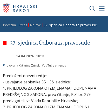
Skoči na glavni sadržaj
HRVATSKI
SABOR
Breadcrumb
Početna
Press
Najave
37. sjednica Odbora za pravosuđe
37. sjednica Odbora za pravosuđe
14.04.2026. 10:30
dvorana Katarine Zrinski, YouTube prijenos
Predloženi dnevni red je:
- usvajanje zapisnika 35. i 36. sjednice;
1. PRIJEDLOG ZAKONA O IZMJENAMA I DOPUNAMA
PREKRŠAJNOG ZAKONA, prvo čitanje, P.Z. br. 279 -
predlagateljica: Vlada Republike Hrvatske;
2. PRIJEDLOG ZAKONA O IZMJENAMA I DOPUNI