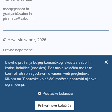
mediji@sabor.hr
gradjani@sabor.hr
pisarnica@sabor.hr
© Hrvatski sabor,
2026
Pravne napomene
Izjava o pristupačnosti
U svrhu pružanja boljeg korisničkog iskustva sabor.hr
Zaštita osobnih podataka
koristi kolačiće (cookies). Postavke kolačića možete
kontrolirati i prilagođavati u vašem web pregledniku.
Impressum
Klikom na "Postavke kolačića" možete postaviti njihova
Česta pitanja
ograničenja.
Kontakti
Postavke kolačića
Mapa weba
Prihvati sve kolačiće