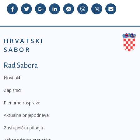
HRVATSKI
SABOR
Podnožje prvi izbornik
Rad Sabora
Novi akti
Zapisnici
Plenarne rasprave
Aktualna prijepodneva
Zastupnička pitanja