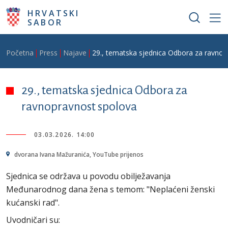
Skoči na glavni sadržaj
HRVATSKI
SABOR
Breadcrumb
Početna
Press
Najave
29., tematska sjednica Odbora za ravno
29., tematska sjednica Odbora za
ravnopravnost spolova
03.03.2026. 14:00
dvorana Ivana Mažuranića, YouTube prijenos
Sjednica se održava u povodu obilježavanja
Međunarodnog dana žena s temom: "Neplaćeni ženski
kućanski rad".
Uvodničari su: