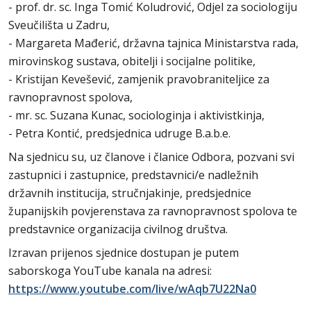
- prof. dr. sc. Inga Tomić Koludrović, Odjel za sociologiju
Sveučilišta u Zadru,
- Margareta Mađerić, državna tajnica Ministarstva rada,
mirovinskog sustava, obitelji i socijalne politike,
- Kristijan Kevešević, zamjenik pravobraniteljice za
ravnopravnost spolova,
- mr. sc. Suzana Kunac, sociologinja i aktivistkinja,
- Petra Kontić, predsjednica udruge B.a.b.e.
Na sjednicu su, uz članove i članice Odbora, pozvani svi
zastupnici i zastupnice, predstavnici/e nadležnih
državnih institucija, stručnjakinje, predsjednice
županijskih povjerenstava za ravnopravnost spolova te
predstavnice organizacija civilnog društva.
Izravan prijenos sjednice dostupan je putem
saborskoga YouTube kanala na adresi:
https://www.youtube.com/live/wAqb7U22Na0