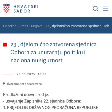
Skoči na glavni sadržaj
HRVATSKI
SABOR
Breadcrumb
Početna
Press
Najave
23., djelomično zatvorena sjednica Odbora
23., djelomično zatvorena sjednica
Odbora za unutarnju politiku i
nacionalnu sigurnost
20.11.2025. 10:00
dvorana Ante Starčevića
Predloženi dnevni red je:
- usvajanje Zapisnika 22. sjednice Odbora;
1. PRIJEDLOG DRŽAVNOG PRORAČUNA REPUBLIKE