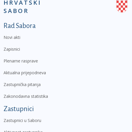
HRVATSKI
SABOR
Podnožje prvi izbornik
Rad Sabora
Novi akti
Zapisnici
Plenarne rasprave
Aktualna prijepodneva
Zastupnička pitanja
Zakonodavna statistika
Zastupnici
Zastupnici u Saboru