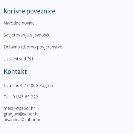
Korisne poveznice
Narodne novine
Savjetovanja s javnošću
Državno izborno povjerenstvo
Ustavni sud RH
Kontakt
Ilica 256B, 10 000 Zagreb
Tel.:
01/45 69 222
mediji@sabor.hr
gradjani@sabor.hr
pisarnica@sabor.hr