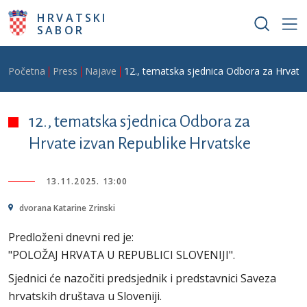
Skoči na glavni sadržaj
HRVATSKI
SABOR
Breadcrumb
Početna
Press
Najave
12., tematska sjednica Odbora za Hrvate
12., tematska sjednica Odbora za
Hrvate izvan Republike Hrvatske
13.11.2025. 13:00
dvorana Katarine Zrinski
Predloženi dnevni red je:
"POLOŽAJ HRVATA U REPUBLICI SLOVENIJI".
Sjednici će nazočiti predsjednik i predstavnici Saveza
hrvatskih društava u Sloveniji.