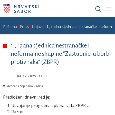
Skoči na glavni sadržaj
HRVATSKI
SABOR
Breadcrumb
Početna
Press
Najave
1., radna sjednica nestranačke i neformal
1., radna sjednica nestranačke i
neformalne skupine "Zastupnici u borbi
protiv raka" (ZBPR)
04.12.2025. 14:30
dvorana Stjepana Radića
Predloženi dnevni red je:
Usvajanje programa i plana rada ZBPR-a;
Razno.