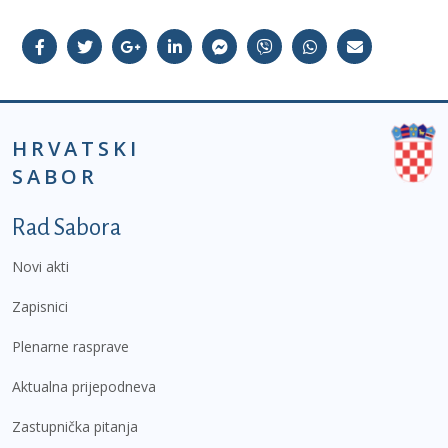
HRVATSKI
SABOR
Podnožje prvi izbornik
Rad Sabora
Novi akti
Zapisnici
Plenarne rasprave
Aktualna prijepodneva
Zastupnička pitanja