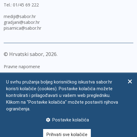
Tel.:
01/45 69 222
mediji@sabor.hr
gradjani@sabor.hr
pisarnica@sabor.hr
© Hrvatski sabor,
2026
Pravne napomene
Izjava o pristupačnosti
U svrhu pružanja boljeg korisničkog iskustva sabor.hr
Zaštita osobnih podataka
koristi kolačiće (cookies). Postavke kolačića možete
kontrolirati i prilagođavati u vašem web pregledniku.
Impressum
Klikom na "Postavke kolačića" možete postaviti njihova
Česta pitanja
ograničenja.
Kontakti
Postavke kolačića
Mapa weba
Prihvati sve kolačiće