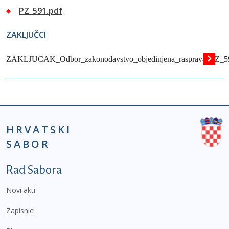
PZ_591.pdf
ZAKLJUČCI
ZAKLJUCAK_Odbor_zakonodavstvo_objedinjena_rasprava_PZ_5
HRVATSKI
SABOR
Podnožje prvi izbornik
Rad Sabora
Novi akti
Zapisnici