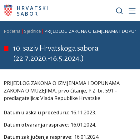
Skoči na glavni sadržaj
HRVATSKI
SABOR
Breadcrumb
Početna
Sjednice
PRIJEDLOG ZAKONA O IZMJENAMA I DOPUNAMA ZA
10. saziv Hrvatskoga sabora
(22.7.2020.-16.5.2024.)
PRIJEDLOG ZAKONA O IZMJENAMA I DOPUNAMA
ZAKONA O MUZEJIMA, prvo čitanje, P.Z. br. 591 -
predlagateljica: Vlada Republike Hrvatske
Datum ulaska u proceduru:
16.11.2023.
Datum otvaranja rasprave:
16.01.2024.
Datum zaključenja rasprave:
16.01.2024.