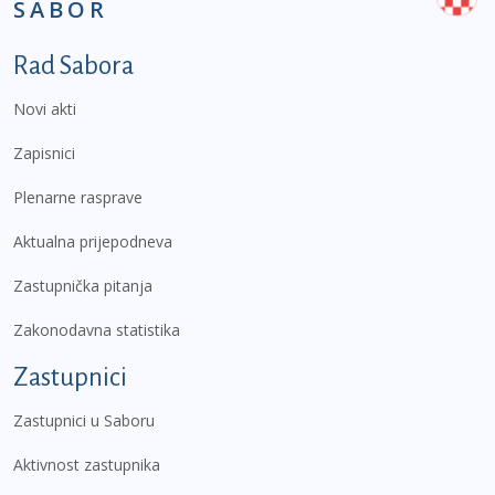
SABOR
Podnožje prvi izbornik
Rad Sabora
Novi akti
Zapisnici
Plenarne rasprave
Aktualna prijepodneva
Zastupnička pitanja
Zakonodavna statistika
Zastupnici
Zastupnici u Saboru
Aktivnost zastupnika