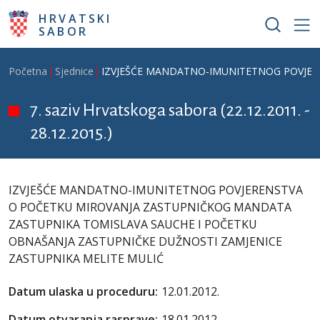
Skoči na glavni sadržaj
HRVATSKI
SABOR
Breadcrumb
Početna
Sjednice
IZVJEŠĆE MANDATNO-IMUNITETNOG POVJER
7. saziv Hrvatskoga sabora (22.12.2011. -
28.12.2015.)
IZVJEŠĆE MANDATNO-IMUNITETNOG POVJERENSTVA
O POČETKU MIROVANJA ZASTUPNIČKOG MANDATA
ZASTUPNIKA TOMISLAVA SAUCHE I POČETKU
OBNAŠANJA ZASTUPNIČKE DUŽNOSTI ZAMJENICE
ZASTUPNIKA MELITE MULIĆ
Datum ulaska u proceduru:
12.01.2012.
Datum otvaranja rasprave:
18.01.2012.