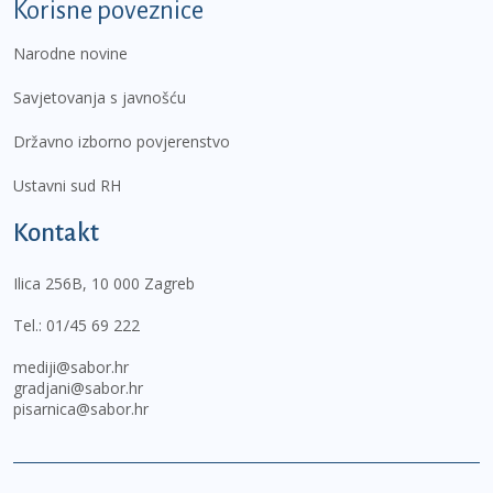
Korisne poveznice
Narodne novine
Savjetovanja s javnošću
Državno izborno povjerenstvo
Ustavni sud RH
Kontakt
Ilica 256B, 10 000 Zagreb
Tel.:
01/45 69 222
mediji@sabor.hr
gradjani@sabor.hr
pisarnica@sabor.hr