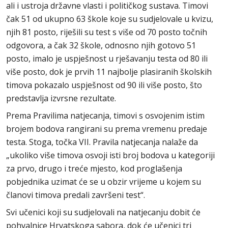
ali i ustroja državne vlasti i političkog sustava. Timovi
čak 51 od ukupno 63 škole koje su sudjelovale u kvizu,
njih 81 posto, riješili su test s više od 70 posto točnih
odgovora, a čak 32 škole, odnosno njih gotovo 51
posto, imalo je uspješnost u rješavanju testa od 80 ili
više posto, dok je prvih 11 najbolje plasiranih školskih
timova pokazalo uspješnost od 90 ili više posto, što
predstavlja izvrsne rezultate.
Prema Pravilima natjecanja, timovi s osvojenim istim
brojem bodova rangirani su prema vremenu predaje
testa. Stoga, točka VII. Pravila natjecanja nalaže da
„ukoliko više timova osvoji isti broj bodova u kategoriji
za prvo, drugo i treće mjesto, kod proglašenja
pobjednika uzimat će se u obzir vrijeme u kojem su
članovi timova predali završeni test“.
Svi učenici koji su sudjelovali na natjecanju dobit će
pohvalnice Hrvatskoga sabora, dok će učenici tri