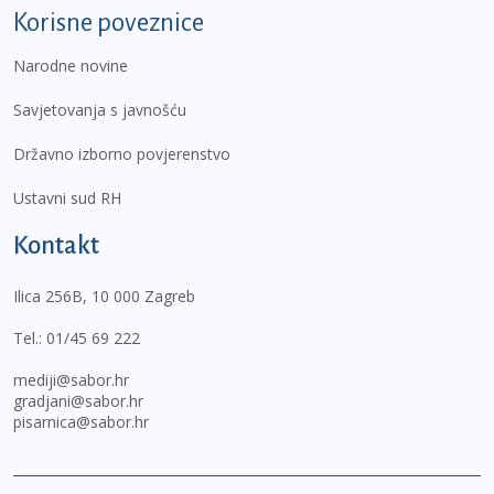
Korisne poveznice
Narodne novine
Savjetovanja s javnošću
Državno izborno povjerenstvo
Ustavni sud RH
Kontakt
Ilica 256B, 10 000 Zagreb
Tel.:
01/45 69 222
mediji@sabor.hr
gradjani@sabor.hr
pisarnica@sabor.hr