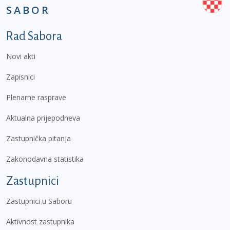
SABOR
Podnožje prvi izbornik
Rad Sabora
Novi akti
Zapisnici
Plenarne rasprave
Aktualna prijepodneva
Zastupnička pitanja
Zakonodavna statistika
Zastupnici
Zastupnici u Saboru
Aktivnost zastupnika