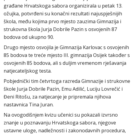
građane Hrvatskoga sabora organizirala u petak 13.
ožujka, potvrđeni su konačni rezultati najuspješnijih
škola, među kojima prvo mjesto zauzima Gimnazija i
strukovna škola Jurja Dobrile Pazin s osvojenih 87
bodova od ukupno 90.
Drugo mjesto osvojila je Gimnazija Karlovac s osvojenih
85 bodova te treće mjesto III. gimnazija Osijek također s
osvojenih 85 bodova, ali s duljim vremenom rješavanja
natjecateljskog testa.
Pobjednički tim četvrtoga razreda Gimnazije i strukovne
škole Jurja Dobrile Pazin, Emu Adilić, Luciju Lovrečić i
Đeni Ritošu, za natjecanje je pripremala njihova
nastavnica Tina Juran.
Na ovogodišnjem kvizu učenici su pokazali izvrsno
znanje u poznavanju Hrvatskoga sabora, njegove
ustavne uloge, nadležnosti i zakonodavnih procedura,