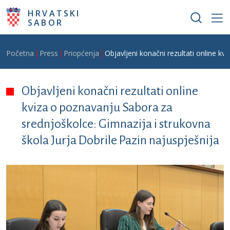
Skoči na glavni sadržaj
HRVATSKI
SABOR
Breadcrumb
Početna
Press
Priopćenja
Objavljeni konačni rezultati online kv
Objavljeni konačni rezultati online
kviza o poznavanju Sabora za
srednjoškolce: Gimnazija i strukovna
škola Jurja Dobrile Pazin najuspješnija