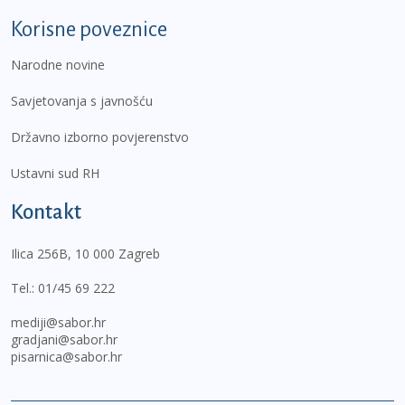
Korisne poveznice
Narodne novine
Savjetovanja s javnošću
Državno izborno povjerenstvo
Ustavni sud RH
Kontakt
Ilica 256B, 10 000 Zagreb
Tel.:
01/45 69 222
mediji@sabor.hr
gradjani@sabor.hr
pisarnica@sabor.hr