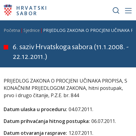
Skoči na glavni sadržaj
HRVATSKI
SABOR
Breadcrumb
Početna
Sjednice
PRIJEDLOG ZAKONA O PROCJENI UČINAKA PROPIS
6. saziv Hrvatskoga sabora (11.1.2008. -
22.12.2011.)
PRIJEDLOG ZAKONA O PROCJENI UČINAKA PROPISA, S
KONAČNIM PRIJEDLOGOM ZAKONA, hitni postupak,
prvo i drugo čitanje, P.Z.E. br. 844
Datum ulaska u proceduru:
04.07.2011.
Datum prihvaćanja hitnog postupka:
06.07.2011.
Datum otvaranja rasprave:
12.07.2011.