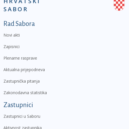
HRVATSKI
SABOR
Podnožje prvi izbornik
Rad Sabora
Novi akti
Zapisnici
Plenarne rasprave
Aktualna prijepodneva
Zastupnička pitanja
Zakonodavna statistika
Zastupnici
Zastupnici u Saboru
Aktivnost zastupnika