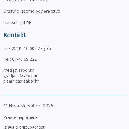
Državno izborno povjerenstvo
Ustavni sud RH
Kontakt
Ilica 256B, 10 000 Zagreb
Tel.:
01/45 69 222
mediji@sabor.hr
gradjani@sabor.hr
pisarnica@sabor.hr
© Hrvatski sabor,
2026
Pravne napomene
Izjava o pristupačnosti