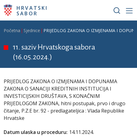
Skoči na glavni sadržaj
HRVATSKI
SABOR
Breadcrumb
Početna
Sjednice
PRIJEDLOG ZAKONA O IZMJENAMA I DOPUNAMA ZA
11. saziv Hrvatskoga sabora
(16.05.2024.)
PRIJEDLOG ZAKONA O IZMJENAMA I DOPUNAMA
ZAKONA O SANACIJI KREDITNIH INSTITUCIJA I
INVESTICIJSKIH DRUŠTAVA, S KONAČNIM
PRIJEDLOGOM ZAKONA, hitni postupak, prvo i drugo
čitanje, P.Z.E br. 92 - predlagateljica : Vlada Republike
Hrvatske
Datum ulaska u proceduru:
14.11.2024.