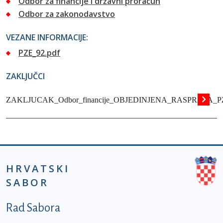
Odbor za financije i državni proračun
Odbor za zakonodavstvo
VEZANE INFORMACIJE:
PZE_92.pdf
ZAKLJUČCI
ZAKLJUCAK_Odbor_financije_OBJEDINJENA_RASPRAVA_PZ
HRVATSKI
SABOR
Podnožje prvi izbornik
Rad Sabora