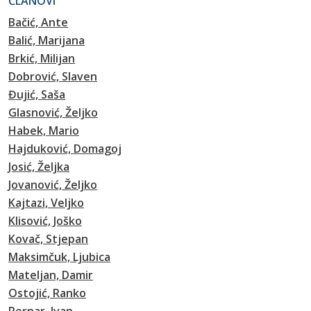
ČLANOVI
Bačić, Ante
Balić, Marijana
Brkić, Milijan
Dobrović, Slaven
Đujić, Saša
Glasnović, Željko
Habek, Mario
Hajduković, Domagoj
Josić, Željka
Jovanović, Željko
Kajtazi, Veljko
Klisović, Joško
Kovač, Stjepan
Maksimčuk, Ljubica
Mateljan, Damir
Ostojić, Ranko