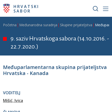
Skoči na glavni sadržaj
HRVATSKI
SABOR
Breadcrumb
Početna
Međunarodna suradnja
Skupine prijateljstva
Međuparla
9. saziv Hrvatskoga sabora (14.10.2016. -
22.7.2020.)
Međuparlamentarna skupina prijateljstva
Hrvatska - Kanada
VODITELJ
Mišić, Ivica