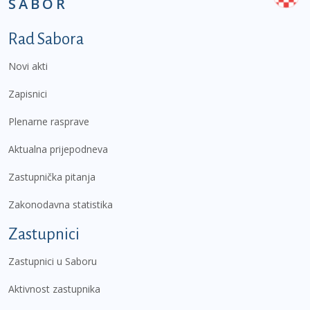
SABOR
Podnožje prvi izbornik
Rad Sabora
Novi akti
Zapisnici
Plenarne rasprave
Aktualna prijepodneva
Zastupnička pitanja
Zakonodavna statistika
Zastupnici
Zastupnici u Saboru
Aktivnost zastupnika