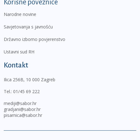
Korisne poveznice
Narodne novine
Savjetovanja s javnošću
Državno izborno povjerenstvo
Ustavni sud RH
Kontakt
Ilica 256B, 10 000 Zagreb
Tel.:
01/45 69 222
mediji@sabor.hr
gradjani@sabor.hr
pisarnica@sabor.hr