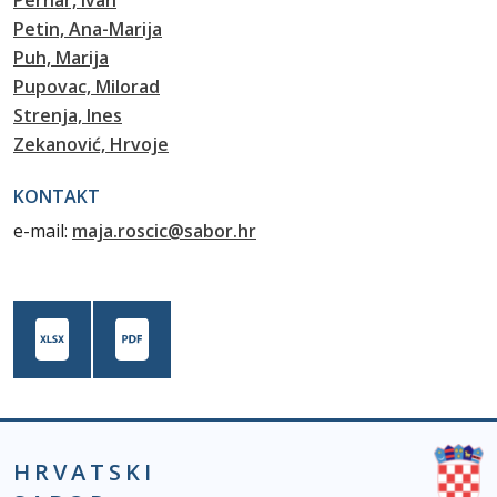
Pernar, Ivan
Petin, Ana-Marija
Puh, Marija
Pupovac, Milorad
Strenja, Ines
Zekanović, Hrvoje
KONTAKT
e-mail:
maja.roscic@sabor.hr
HRVATSKI