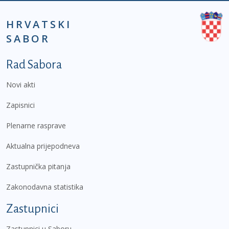
HRVATSKI
SABOR
Podnožje prvi izbornik
Rad Sabora
Novi akti
Zapisnici
Plenarne rasprave
Aktualna prijepodneva
Zastupnička pitanja
Zakonodavna statistika
Zastupnici
Zastupnici u Saboru