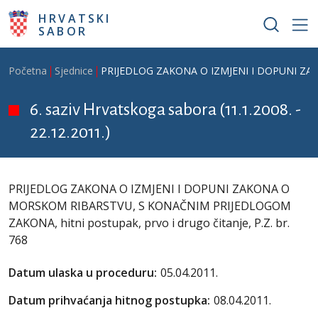
Skoči na glavni sadržaj
HRVATSKI
SABOR
Breadcrumb
Početna
Sjednice
PRIJEDLOG ZAKONA O IZMJENI I DOPUNI ZAKO
6. saziv Hrvatskoga sabora (11.1.2008. -
22.12.2011.)
PRIJEDLOG ZAKONA O IZMJENI I DOPUNI ZAKONA O
MORSKOM RIBARSTVU, S KONAČNIM PRIJEDLOGOM
ZAKONA, hitni postupak, prvo i drugo čitanje, P.Z. br.
768
Datum ulaska u proceduru:
05.04.2011.
Datum prihvaćanja hitnog postupka:
08.04.2011.