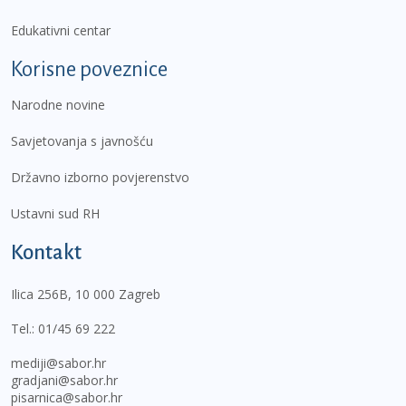
Edukativni centar
Korisne poveznice
Narodne novine
Savjetovanja s javnošću
Državno izborno povjerenstvo
Ustavni sud RH
Kontakt
Ilica 256B, 10 000 Zagreb
Tel.:
01/45 69 222
mediji@sabor.hr
gradjani@sabor.hr
pisarnica@sabor.hr