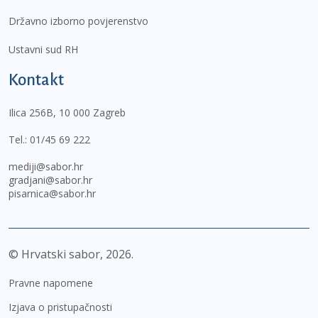
Državno izborno povjerenstvo
Ustavni sud RH
Kontakt
Ilica 256B, 10 000 Zagreb
Tel.:
01/45 69 222
mediji@sabor.hr
gradjani@sabor.hr
pisarnica@sabor.hr
© Hrvatski sabor,
2026
Pravne napomene
Izjava o pristupačnosti