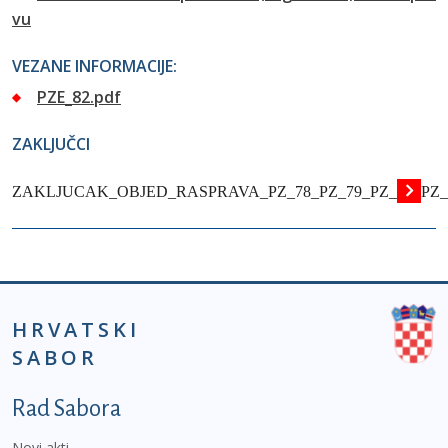
vu
VEZANE INFORMACIJE:
PZE_82.pdf
ZAKLJUČCI
ZAKLJUCAK_OBJED_RASPRAVA_PZ_78_PZ_79_PZ_80_PZ_81
HRVATSKI
SABOR
Podnožje prvi izbornik
Rad Sabora
Novi akti