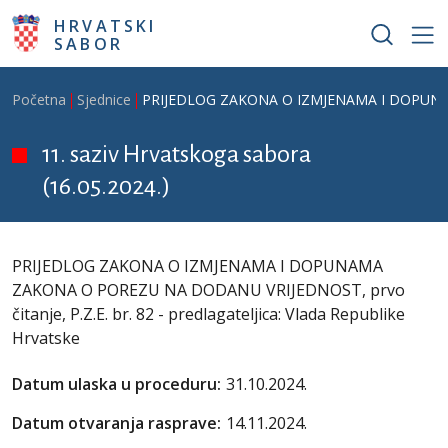
Skoči na glavni sadržaj
HRVATSKI
SABOR
Breadcrumb
Početna
Sjednice
PRIJEDLOG ZAKONA O IZMJENAMA I DOPUNAMA Z
11. saziv Hrvatskoga sabora
(16.05.2024.)
PRIJEDLOG ZAKONA O IZMJENAMA I DOPUNAMA
ZAKONA O POREZU NA DODANU VRIJEDNOST, prvo
čitanje, P.Z.E. br. 82 - predlagateljica: Vlada Republike
Hrvatske
Datum ulaska u proceduru:
31.10.2024.
Datum otvaranja rasprave:
14.11.2024.