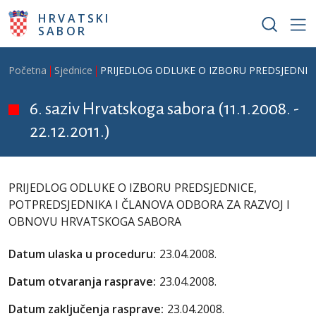
Skoči na glavni sadržaj
HRVATSKI
SABOR
Breadcrumb
Početna
Sjednice
PRIJEDLOG ODLUKE O IZBORU PREDSJEDNIC
6. saziv Hrvatskoga sabora (11.1.2008. -
22.12.2011.)
PRIJEDLOG ODLUKE O IZBORU PREDSJEDNICE,
POTPREDSJEDNIKA I ČLANOVA ODBORA ZA RAZVOJ I
OBNOVU HRVATSKOGA SABORA
Datum ulaska u proceduru:
23.04.2008.
Datum otvaranja rasprave:
23.04.2008.
Datum zaključenja rasprave:
23.04.2008.