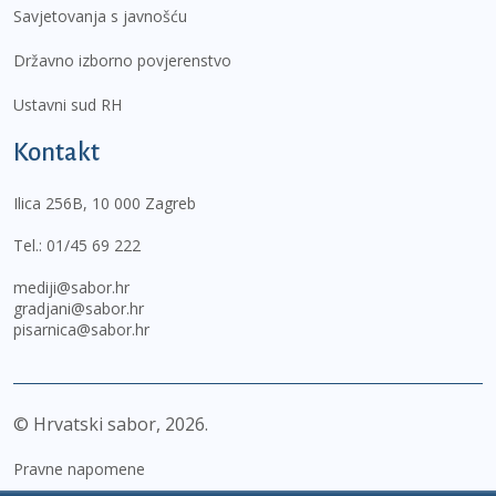
Savjetovanja s javnošću
Državno izborno povjerenstvo
Ustavni sud RH
Kontakt
Ilica 256B, 10 000 Zagreb
Tel.:
01/45 69 222
mediji@sabor.hr
gradjani@sabor.hr
pisarnica@sabor.hr
© Hrvatski sabor,
2026
Pravne napomene