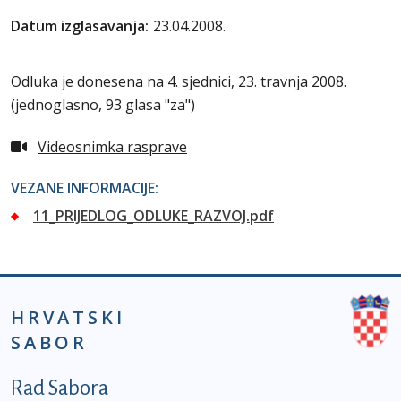
Datum izglasavanja:
23.04.2008.
Odluka je donesena na 4. sjednici, 23. travnja 2008.
(jednoglasno, 93 glasa "za")
Videosnimka rasprave
VEZANE INFORMACIJE:
11_PRIJEDLOG_ODLUKE_RAZVOJ.pdf
HRVATSKI
SABOR
Podnožje prvi izbornik
Rad Sabora