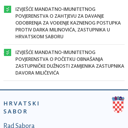
1.
IZVJEŠĆE MANDATNO-IMUNITETNOG
POVJERENSTVA O ZAHTJEVU ZA DAVANJE
ODOBRENJA ZA VOĐENJE KAZNENOG POSTUPKA
PROTIV DARKA MILINOVIĆA, ZASTUPNIKA U
HRVATSKOM SABORU
2.
IZVJEŠĆE MANDATNO-IMUNITETNOG
POVJERENSTVA O POČETKU OBNAŠANJA
ZASTUPNIČKE DUŽNOSTI ZAMJENIKA ZASTUPNIKA
DAVORA MILIČEVIĆA
HRVATSKI
SABOR
Podnožje prvi izbornik
Rad Sabora