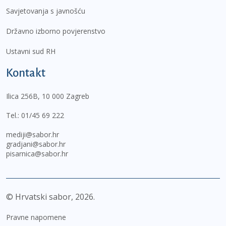
Savjetovanja s javnošću
Državno izborno povjerenstvo
Ustavni sud RH
Kontakt
Ilica 256B, 10 000 Zagreb
Tel.:
01/45 69 222
mediji@sabor.hr
gradjani@sabor.hr
pisarnica@sabor.hr
© Hrvatski sabor,
2026
Pravne napomene