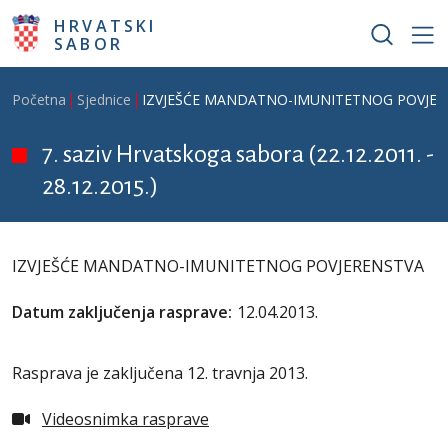
Skoči na glavni sadržaj
HRVATSKI
SABOR
Breadcrumb
Početna
Sjednice
IZVJEŠĆE MANDATNO-IMUNITETNOG POVJER
7. saziv Hrvatskoga sabora (22.12.2011. -
28.12.2015.)
IZVJEŠĆE MANDATNO-IMUNITETNOG POVJERENSTVA
Datum zaključenja rasprave:
12.04.2013.
Rasprava je zaključena 12. travnja 2013.
Videosnimka rasprave