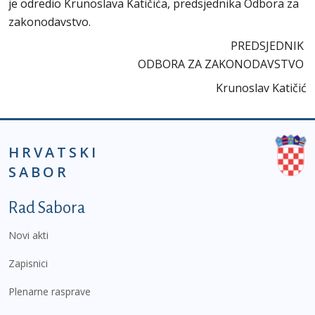
je odredio Krunoslava Katičića, predsjednika Odbora za
zakonodavstvo.
PREDSJEDNIK
ODBORA ZA ZAKONODAVSTVO
Krunoslav Katičić
HRVATSKI
SABOR
Podnožje prvi izbornik
Rad Sabora
Novi akti
Zapisnici
Plenarne rasprave