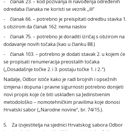
- članak 23. – kod pozivanja ili navođenja određenih
odredaba članaka ne koristi se veznik „ili“
- članak 66. – potrebno je preispitati odredbu stavka 1.
s obzirom da članak 162. nema naslov
- članak 75. – potrebno je doraditi izričaj s obzirom na
dodavanje novih točaka (kao u članku 88.)
- članak 103. – potrebno je dodati stavak 2. u kojem će
se propisati renumeracija preostalih točaka
(„Dosadašnje točke 2. i 3. postaju točke 1. i 2..“).
Nadalje, Odbor ističe kako je radi brojnih i opsežnih
izmjena i dopuna i pravne sigurnosti potrebno donijeti
novi propis koje će biti usklađen sa Jedinstvenim
metodološko – nomotehničkim pravilima koje donosi
Hrvatski sabor („Narodne novine“, br. 74/15.).
5. Za izvjestitelja na sjednici Hrvatskog sabora Odbor