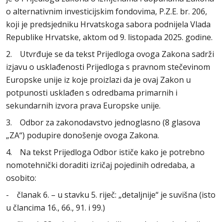
o alternativnim investicijskim fondovima, P.Z.E. br. 206,
koji je predsjedniku Hrvatskoga sabora podnijela Vlada
Republike Hrvatske, aktom od 9. listopada 2025. godine.
2. Utvrđuje se da tekst Prijedloga ovoga Zakona sadrži
izjavu o usklađenosti Prijedloga s pravnom stečevinom
Europske unije iz koje proizlazi da je ovaj Zakon u
potpunosti usklađen s odredbama primarnih i
sekundarnih izvora prava Europske unije.
3. Odbor za zakonodavstvo jednoglasno (8 glasova
„ZA“) podupire donošenje ovoga Zakona.
4. Na tekst Prijedloga Odbor ističe kako je potrebno
nomotehnički doraditi izričaj pojedinih odredaba, a
osobito:
- članak 6. – u stavku 5. riječ: „detaljnije“ je suvišna (isto
u člancima 16., 66., 91. i 99.)