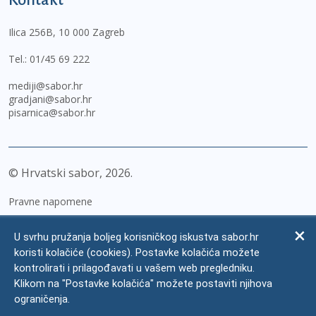
Ilica 256B, 10 000 Zagreb
Tel.:
01/45 69 222
mediji@sabor.hr
gradjani@sabor.hr
pisarnica@sabor.hr
© Hrvatski sabor,
2026
Pravne napomene
Izjava o pristupačnosti
U svrhu pružanja boljeg korisničkog iskustva sabor.hr
Zaštita osobnih podataka
koristi kolačiće (cookies). Postavke kolačića možete
kontrolirati i prilagođavati u vašem web pregledniku.
Impressum
Klikom na "Postavke kolačića" možete postaviti njihova
Česta pitanja
ograničenja.