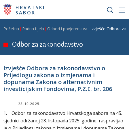
Skoči na glavni sadržaj
HRVATSKI
SABOR
Breadcrumb
Početna
Radna tijela
Odbori i povjerenstva
Izvješće Odbora za 
Odbor za zakonodavstvo
Izvješće Odbora za zakonodavstvo o
Prijedlogu zakona o izmjenama i
dopunama Zakona o alternativnim
investicijskim fondovima, P.Z.E. br. 206
28.10.2025.
1. Odbor za zakonodavstvo Hrvatskoga sabora na 45.
sjednici održanoj 28. listopada 2025. godine, raspravljao
je o Prijedlogu zakona o izmjenama i dopunama Zakona